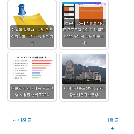
[컴퓨터 공부] 엑셀로 시간
아침의 광장 ars 돌발 퀴즈
표 프로그램 만들기 대작전!
전화번호 KBS 티봇 설치방
(feat. 수업계 업무를 뿌리
법
다)
대한민국 역대 예능 프로그
아이파크콘도설악수영장:
램 시청률 순위 TOP6
중탄산온천수풀장.
Post
←
이전 글
다음 글
navigation
→