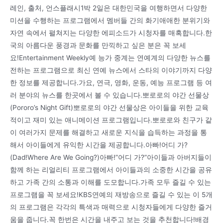
레인, 출처, 언스플래시1박 2일은 대한민국을 여행하면서 다양한
미션을 수행하는 프로그램에서 멤버들 간의 화기애애한 분위기와
자연 속에서 펼쳐지는 다양한 에피소드가 시청자를 매혹합니다.한
국의 아름다운 풍경과 문화를 만끽하고 싶은 분은 꼭 보세
요!Entertainment Weekly예 능가 중계는 연예계의 다양한 뉴스를
전하는 프로그램으로 최신 연예 뉴스에서 스타의 이야기까지 다양
한 정보를 제공합니다.가요, 연극, 영화, 운동, 예능 프로그램 등 여
러 분야의 뉴스를 한곳에서 볼 수 있습니다.뽀로로의 야간 선물상
(Pororo’s Night Gift)뽀로로의 야간 선물상은 아이들을 위한 교육
적이고 재미 있는 애니메이션 프로그램입니다.뽀로로와 친구가 같
이 여러가지 문제를 해결하고 새로운 지식을 습득하는 과정을 통
해서 아이들에게 유익한 시간을 제공합니다.아빠!어디 가?
(Dad!Where Are We Going?)아빠!”어디 가?”아이들과 아버지들이
함께 하는 리얼리티 프로그램에서 아이들과의 소중한 시간을 공유
하고 가족 간의 소통과 이해를 도모합니다.가족 모두 즐길 수 있는
프로그램을 꼭 보세요!KBS연예의 재방송으로 즐길 수 있는 이 5개
의 프로그램은 각각의 특색과 매력으로 시청자들에게 다양한 즐거
움을 줍니다.꼭 한번은 시간을 내주고 보는 것을 추천합니다!배경