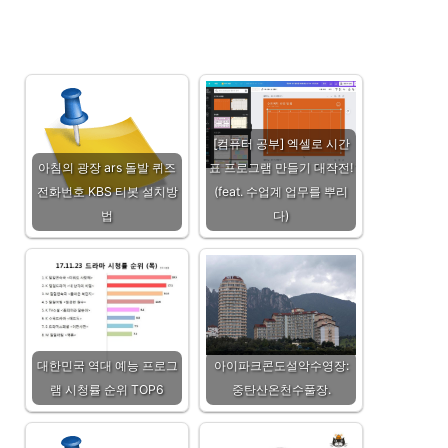
[컴퓨터 공부] 엑셀로 시간
아침의 광장 ars 돌발 퀴즈
표 프로그램 만들기 대작전!
전화번호 KBS 티봇 설치방
(feat. 수업계 업무를 뿌리
법
다)
대한민국 역대 예능 프로그
아이파크콘도설악수영장:
램 시청률 순위 TOP6
중탄산온천수풀장.