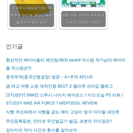
미국주식 배당세 15%? 해
외주식 양도세, 배당소득세,
영화 수면, 수면이 우리에게
절세까지 모두 정리!
미치는 다양한 이야기
인기글
환상적인 베이비돌리 페인팅(해외 bedoll 커스텀 작가님의 베이비
돌 커스텀은?)
중국무역(중국인형공장) 방문 – A+무역 APLUS
괌 태교 여행 쇼핑 애착인형 BEST 3 젤리캣 슈타입 멜레그
[STUSSY] [NIKE] 스투시 나이키 에어포스 1 미드포실 PS 리뷰 /
STUSSY NIKE AIR FORCE 1 MIDFOSSIL REVIEW
식빵 쿠션위에서 식빵을 굽는 캐티 고양이 방석 아이들 대만족
주민등록등본, 인터넷 무인발급기 발급, 초본의 차이점은?
강아지의 먹이 시간과 횟수를 알아보자