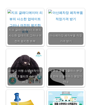
지프 글래디에이터 리뷰의
사소한 업데이트 그러나 여
아산폐차장 폐차부품 적정
전히 펑키한 트랙
가격 받기
괌 태교 여행 쇼핑 애착인형
수원성 중흥 S클래스 분양
BEST 3 젤리캣 슈타입 멜
권 전매 모델하우스 분양가
레그
안내