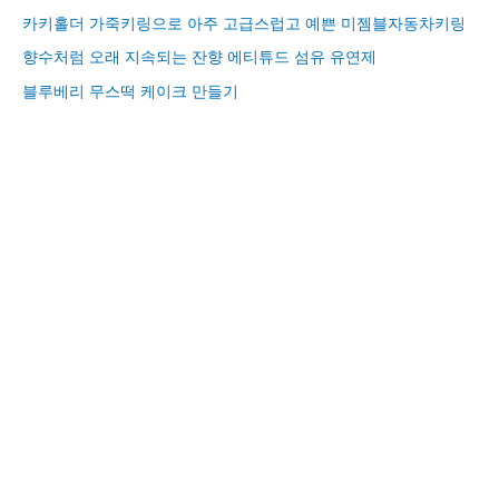
카키홀더 가죽키링으로 아주 고급스럽고 예쁜 미젬블자동차키링
향수처럼 오래 지속되는 잔향 에티튜드 섬유 유연제
블루베리 무스떡 케이크 만들기