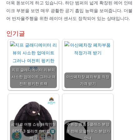
더욱 돋보이게 하고 있습니다. 하단 범퍼의 넓게 확장된 에어 인테
이크 부분을 보면 매우 광활한 공기 흡입 능력을 보여줍니다. 더불
어 반자율주행을 위한 레이더 센서도 장착되어 있는 상태입니다.
인기글
지프 글래디에이터 리뷰의
사소한 업데이트 그러나 여
아산폐차장 폐차부품 적정
전히 펑키한 트랙
가격 받기
괌 태교 여행 쇼핑 애착인형
수원성 중흥 S클래스 분양
BEST 3 젤리캣 슈타입 멜
권 전매 모델하우스 분양가
레그
안내