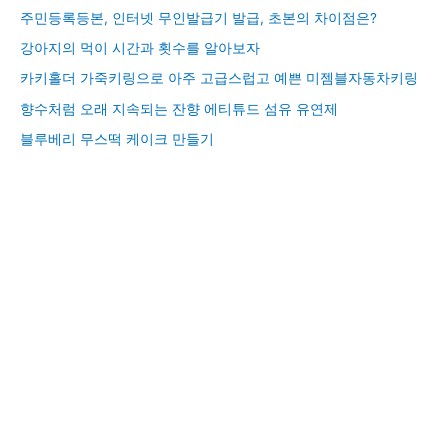
주민등록등본, 인터넷 무인발급기 발급, 초본의 차이점은?
강아지의 먹이 시간과 횟수를 알아보자
카키홀더 가죽키링으로 아주 고급스럽고 예쁜 미젬블자동차키링
향수처럼 오래 지속되는 잔향 에티튜드 섬유 유연제
블루베리 무스떡 케이크 만들기