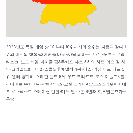
2023년도 독일 게임 상 1위부터 10위까지의 순위는 다음과 같다.1
위의 미지의 행성-라이언·람바토&아담·레바ー그 2위-도루프로망
티쯔크, 보드 게임-마이클·팜&루카스·쟈크 3위의 히트-아스 걸·하
딩·그라넬도&다니엘·스콜도후에델셍 4위-어스-막심 타르 티프 5
위-뮐러 양귀비-스테판 펠트 6위-우드 크라프트-로스 아놀드&블
라디미르 수치 7위-챠렝쟈ー즈-요한 크레나&말크스스리우이치에
크 8위-넥스트 스테이션 런던-매튜 댄 스톤 9번째 힛츠텔은즈카ー
루송