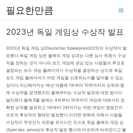
콘
필요한만큼
텐
Main
츠
Men
로
2023년 독일 게임상 수상작 발표
건
너
뛰
2023년 독일 게임 상(Deutscher Spielepreis2023)의 수상작이 발
기
표됐다.독일 게임 상은 올해의 게임 상과는 다른 심사 위원이 수상
작을 정하는 것이 아니라 보드 게임에 관심 있는 사람들의 투표로
결정되는 보드 게임 플레이어가 수상작을 결정하는 상으로 독일
보드 게임 플레이어가 어떤 게임을 선호하는지를 알아볼 수 있는
상이다.지난해까지는 매년 여름에 1위부터 10위까지의 순위와 함
께 수상작을 공개했지만 올해부터는 수상작 발표에 대한 방식이
달라졌다.올해 8월 말에는 4위부터 10위까지 게임에 대해서만 정
확한 순위를 발표하고 1위부터 3위까지는 어떤 게임이 몇등인지
모르게 후보작의 형태만 발표했다.이러한 변화에 의해서 사람들
수상작이 무엇인지 의문을 유지시킨 것으로 독일 올해의 게임 상
(Spiel des Jahres)의 후보작 발표 행사와 비슷하게 바뀌었다고 볼