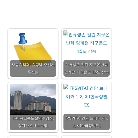
사풍슬리퍼, 슬링백 추천사
인류생존 걸린 지구온난화
푼신발
임계점 지구온도 1.5도 상승
아이파크콘도설악수영장:
[PSVITA] 건담 브레이커 1,
중탄산온천수풀장.
2, 3 (한국정발판)