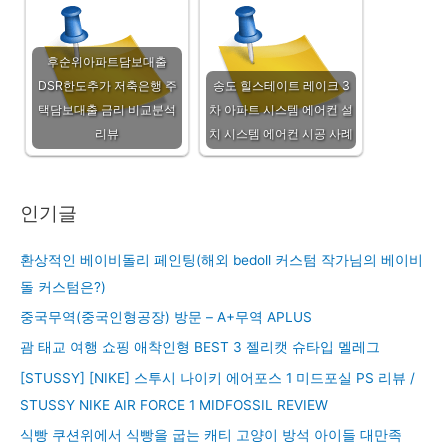
후순위아파트담보대출
DSR한도추가 저축은행 주
송도 힐스테이트 레이크 3
택담보대출 금리 비교분석
차 아파트 시스템 에어컨 설
리뷰
치 시스템 에어컨 시공 사례
인기글
환상적인 베이비돌리 페인팅(해외 bedoll 커스텀 작가님의 베이비
돌 커스텀은?)
중국무역(중국인형공장) 방문 – A+무역 APLUS
괌 태교 여행 쇼핑 애착인형 BEST 3 젤리캣 슈타입 멜레그
[STUSSY] [NIKE] 스투시 나이키 에어포스 1 미드포실 PS 리뷰 /
STUSSY NIKE AIR FORCE 1 MIDFOSSIL REVIEW
식빵 쿠션위에서 식빵을 굽는 캐티 고양이 방석 아이들 대만족