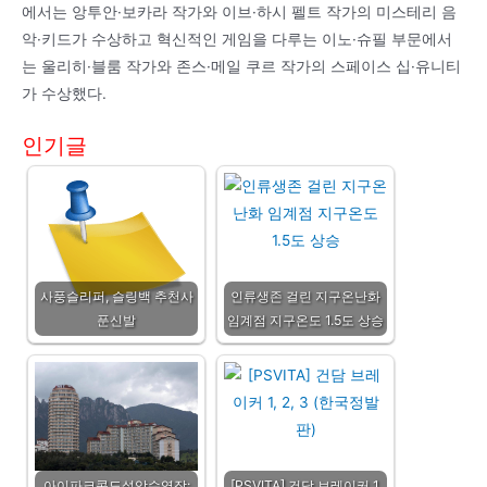
에서는 앙투안·보카라 작가와 이브·하시 펠트 작가의 미스테리 음
악·키드가 수상하고 혁신적인 게임을 다루는 이노·슈필 부문에서
는 울리히·블룸 작가와 존스·메일 쿠르 작가의 스페이스 십·유니티
가 수상했다.
인기글
사풍슬리퍼, 슬링백 추천사
인류생존 걸린 지구온난화
푼신발
임계점 지구온도 1.5도 상승
아이파크콘도설악수영장:
[PSVITA] 건담 브레이커 1,