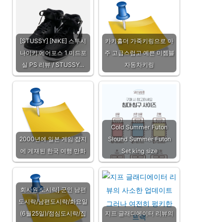
[STUSSY] [NIKE] 스투시
카키홀더 가죽키링으로 아
나이키 에어포스 1 미드포
주 고급스럽고 예쁜 미젬블
실 PS 리뷰 / STUSSY…
자동차키링
Cold Summer Futon
2000년에 일본 게임 잡지
Slound Summer Futon
에 게재된 한국 여행 만화
Set king size
회사원 도시락] 군인 남편
도시락/남편도시락/화요일
(6월25일)/점심도시락/집
지프 글래디에이터 리뷰의