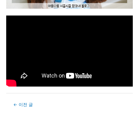
Post
←
이전 글
navigation