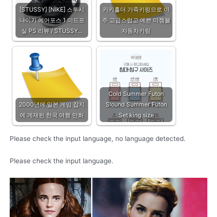
[STUSSY] [NIKE] 스투시
카키홀더 가죽키링으로 아
나이키 에어포스 1 미드포
주 고급스럽고 예쁜 미젬블
실 PS 리뷰 / STUSSY…
자동차키링
Cold Summer Futon
2000년에 일본 게임 잡지
Slound Summer Futon
에 게재된 한국 여행 만화
Set king size
Please check the input language, no language detected.
Please check the input language.