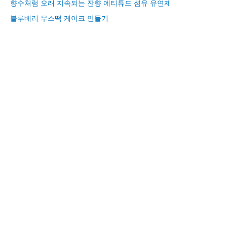
향수처럼 오래 지속되는 잔향 에티튜드 섬유 유연제
블루베리 무스떡 케이크 만들기