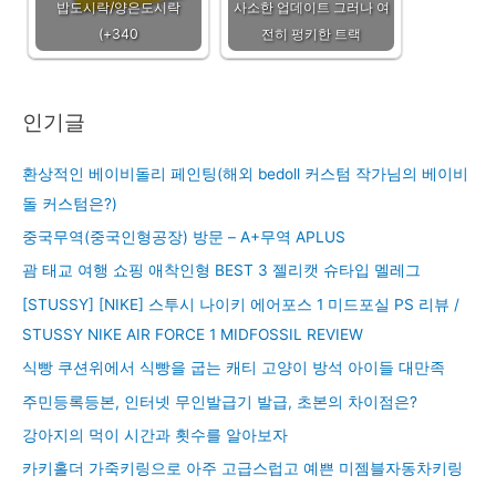
밥도시락/양은도시락
사소한 업데이트 그러나 여
(+340
전히 펑키한 트랙
인기글
환상적인 베이비돌리 페인팅(해외 bedoll 커스텀 작가님의 베이비
돌 커스텀은?)
중국무역(중국인형공장) 방문 – A+무역 APLUS
괌 태교 여행 쇼핑 애착인형 BEST 3 젤리캣 슈타입 멜레그
[STUSSY] [NIKE] 스투시 나이키 에어포스 1 미드포실 PS 리뷰 /
STUSSY NIKE AIR FORCE 1 MIDFOSSIL REVIEW
식빵 쿠션위에서 식빵을 굽는 캐티 고양이 방석 아이들 대만족
주민등록등본, 인터넷 무인발급기 발급, 초본의 차이점은?
강아지의 먹이 시간과 횟수를 알아보자
카키홀더 가죽키링으로 아주 고급스럽고 예쁜 미젬블자동차키링