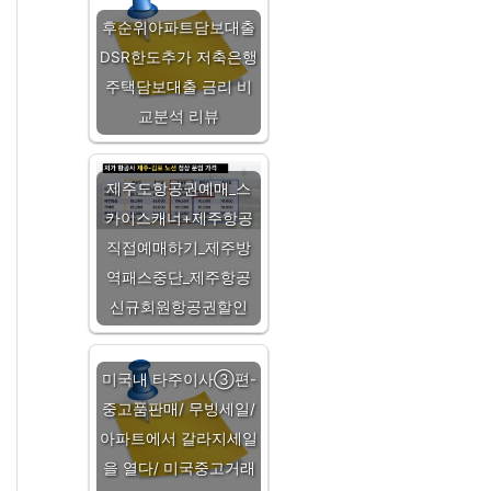
후순위아파트담보대출
DSR한도추가 저축은행
주택담보대출 금리 비
교분석 리뷰
제주도항공권예매_스
카이스캐너+제주항공
직접예매하기_제주방
역패스중단_제주항공
신규회원항공권할인
미국내 타주이사③편-
중고품판매/ 무빙세일/
아파트에서 갈라지세일
을 열다/ 미국중고거래