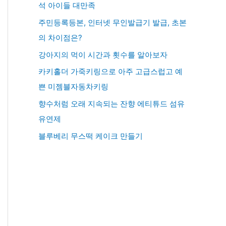
석 아이들 대만족
주민등록등본, 인터넷 무인발급기 발급, 초본
의 차이점은?
강아지의 먹이 시간과 횟수를 알아보자
카키홀더 가죽키링으로 아주 고급스럽고 예
쁜 미젬블자동차키링
향수처럼 오래 지속되는 잔향 에티튜드 섬유
유연제
블루베리 무스떡 케이크 만들기