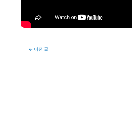
Post
←
이전 글
navigation