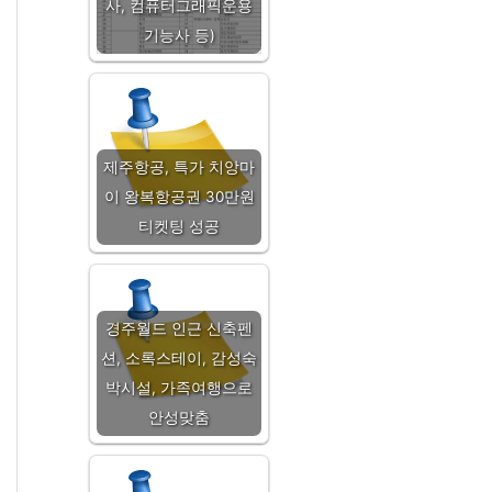
사, 컴퓨터그래픽운용
기능사 등)
제주항공, 특가 치앙마
이 왕복항공권 30만원
티켓팅 성공
경주월드 인근 신축펜
션, 소록스테이, 감성숙
박시설, 가족여행으로
안성맞춤