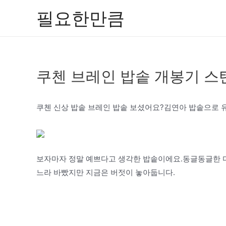
콘
필요한만큼
텐
츠
로
건
쿠첸 브레인 밥솥 개봉기 
너
뛰
기
쿠첸 신상 밥솥 브레인 밥솥 보셨어요?김연아 밥솥으로 
보자마자 정말 예쁘다고 생각한 밥솥이에요.동글동글한 
느라 바빴지만 지금은 버젓이 놓아둡니다.