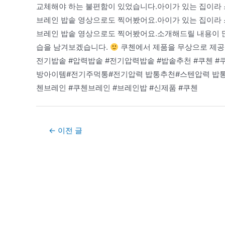
교체해야 하는 불편함이 있었습니다.아이가 있는 집이라 
브레인 밥솥 영상으로도 찍어봤어요.아이가 있는 집이라 
브레인 밥솥 영상으로도 찍어봤어요.소개해드릴 내용이 
습을 남겨보겠습니다.
쿠첸에서 제품을 무상으로 제공받
전기밥솥 #압력밥솥 #전기압력밥솥 #밥솥추천 #쿠첸 
방아이템#전기주먹통#전기압력 밥통추천#스텐압력 밥통#
첸브레인 #쿠첸브레인 #브레인밥 #신제품 #쿠첸
Post
←
이전 글
navigation