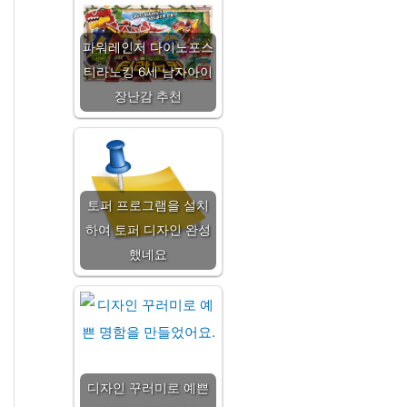
파워레인저 다이노포스
티라노킹 6세 남자아이
장난감 추천
토퍼 프로그램을 설치
하여 토퍼 디자인 완성
했네요
디자인 꾸러미로 예쁜