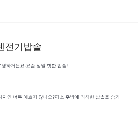
스텐전기밥솥
유명하거든요.요즘 정말 핫한 밥솥!
디자인 너무 예쁘지 않나요?평소 주방에 칙칙한 밥솥을 숨기