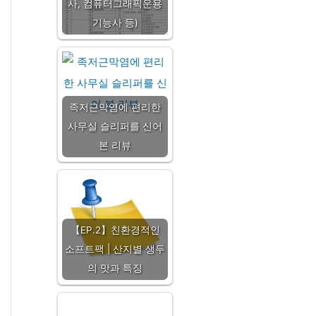
사, 컴퓨터그래픽운용
기능사 등)
족저근막염에 편리한
사무실 슬리퍼를 신어
본 리뷰
【EP.2】친환경적인
소프트팩 | 산지별 생두
의 맛과 특징