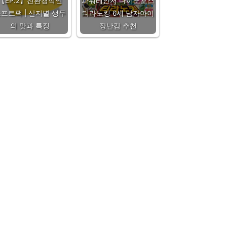
【EP.2】친환경적인
파워레인저 다이노포스
프트팩 | 산지별 생두
티라노킹 6세 남자아이
의 맛과 특징
장난감 추천