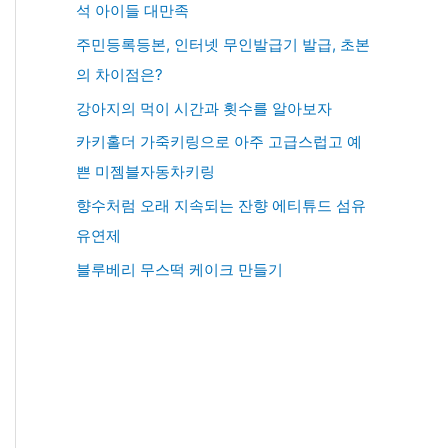
석 아이들 대만족
주민등록등본, 인터넷 무인발급기 발급, 초본
의 차이점은?
강아지의 먹이 시간과 횟수를 알아보자
카키홀더 가죽키링으로 아주 고급스럽고 예
쁜 미젬블자동차키링
향수처럼 오래 지속되는 잔향 에티튜드 섬유
유연제
블루베리 무스떡 케이크 만들기