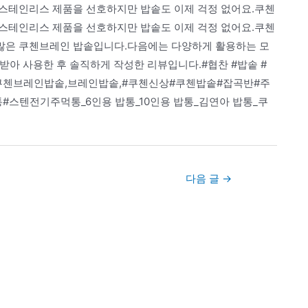
스테인리스 제품을 선호하지만 밥솥도 이제 걱정 없어요.쿠첸
스테인리스 제품을 선호하지만 밥솥도 이제 걱정 없어요.쿠첸
많은 쿠첸브레인 밥솥입니다.다음에는 다양하게 활용하는 모
아 사용한 후 솔직하게 작성한 리뷰입니다.#협찬 #밥솥 #
#쿠첸브레인밥솥,브레인밥솥,#쿠첸신상#쿠첸밥솥#잡곡반#주
스텐전기주먹통_6인용 밥통_10인용 밥통_김연아 밥통_쿠
다음 글
→