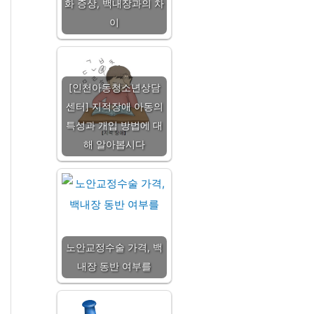
화 증상, 백내장과의 차
이
[인천아동청소년상담
센터] 지적장애 아동의
특성과 개입 방법에 대
해 알아봅시다
노안교정수술 가격, 백
내장 동반 여부를