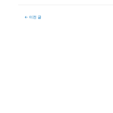
Post
←
이전 글
navigation