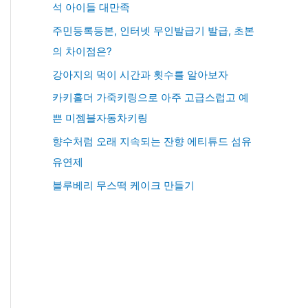
석 아이들 대만족
주민등록등본, 인터넷 무인발급기 발급, 초본
의 차이점은?
강아지의 먹이 시간과 횟수를 알아보자
카키홀더 가죽키링으로 아주 고급스럽고 예
쁜 미젬블자동차키링
향수처럼 오래 지속되는 잔향 에티튜드 섬유
유연제
블루베리 무스떡 케이크 만들기