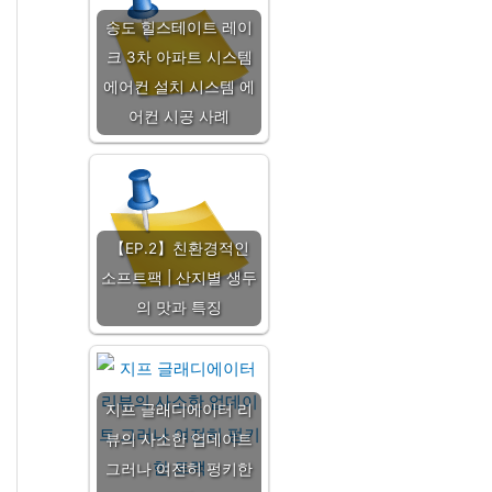
송도 힐스테이트 레이
크 3차 아파트 시스템
에어컨 설치 시스템 에
어컨 시공 사례
【EP.2】친환경적인
소프트팩 | 산지별 생두
의 맛과 특징
지프 글래디에이터 리
뷰의 사소한 업데이트
그러나 여전히 펑키한