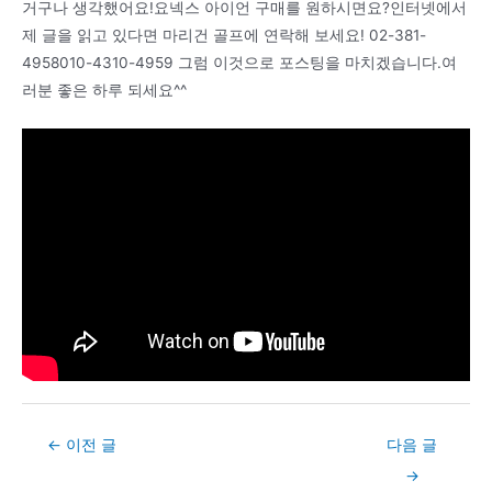
거구나 생각했어요!요넥스 아이언 구매를 원하시면요?인터넷에서
제 글을 읽고 있다면 마리건 골프에 연락해 보세요! 02-381-
4958010-4310-4959 그럼 이것으로 포스팅을 마치겠습니다.여
러분 좋은 하루 되세요^^
Post
←
이전 글
다음 글
navigation
→