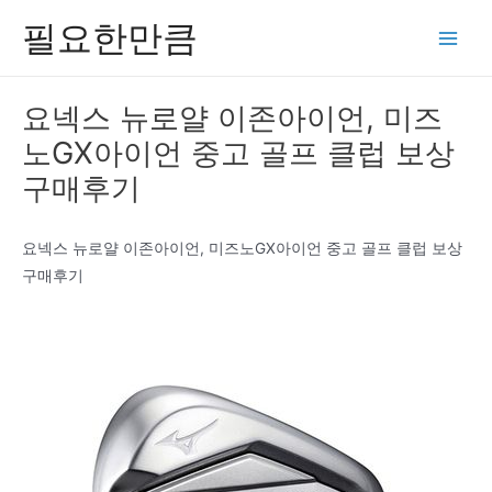
콘
필요한만큼
텐
Main
츠
Men
로
요넥스 뉴로얄 이존아이언, 미즈
건
노GX아이언 중고 골프 클럽 보상
너
뛰
구매후기
기
요넥스 뉴로얄 이존아이언, 미즈노GX아이언 중고 골프 클럽 보상
구매후기