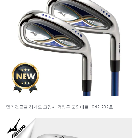
말리건골프 경기도 고양시 덕양구 고양대로 1942 202호