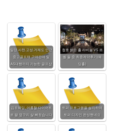
밀양.사천.고성.거제도 인근
청호 밝은 홀 라비늄 VS 르
중고골프채 구매판매 및
벨 둘 중 최종계약후기(웨
AS대행까지 가능한 골프샵
딩홀)
김포웨딩, 여름철 다이어트
토퍼 프로그램을 설치하여
로 팔 옆구리 살 빠졌습니다
토퍼 디자인 완성했네요