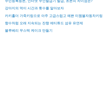
주민등록등본, 인터넷 무인발급기 발급, 초본의 차이점은?
강아지의 먹이 시간과 횟수를 알아보자
카키홀더 가죽키링으로 아주 고급스럽고 예쁜 미젬블자동차키링
향수처럼 오래 지속되는 잔향 에티튜드 섬유 유연제
블루베리 무스떡 케이크 만들기