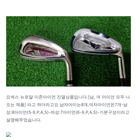
요넥스 뉴로얄 이존아이언 진열상품입니다.[남, 여 아이언 모두 나
오는 제품] 라고 하더라고요.남자아이는8개,여자아이언은7개-남
성:8아이언(5-9,P,A,S)-여성:7아이언(6-9,P,A,S)-기본구성이라고
설명해주었습니다.