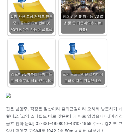
밀양.사천.고성.거제도 인근
청호 밝은 홀 라비늄 VS 르
중고골프채 구매판매 및
벨 둘 중 최종계약후기(웨
AS대행까지 가능한 골프샵
딩홀)
김포웨딩, 여름철 다이어트
토퍼 프로그램을 설치하여
로 팔 옆구리 살 빠졌습니다
토퍼 디자인 완성했네요
집은 남양주, 직장은 일산이라 출퇴근길이라 오히려 방문하기 쉬
웠어요.[고양 스타필드 바로 맞은편] 에 바로 있었습니다.[마리건
골프 전화 문의] 02-381-4958010-4310-4959 주소 : 경기도 고
양시 덕양구 고양대로 1942 2층 50m 네이버 더보기 /