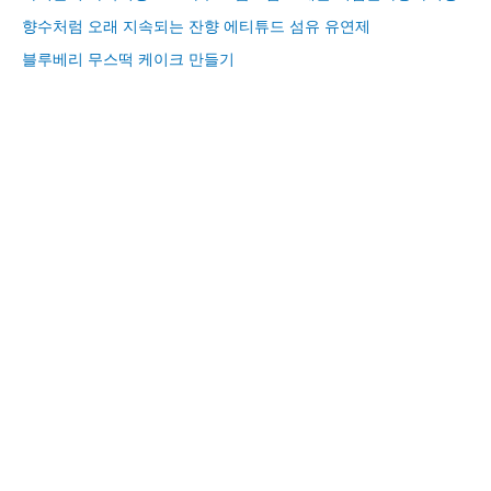
향수처럼 오래 지속되는 잔향 에티튜드 섬유 유연제
블루베리 무스떡 케이크 만들기