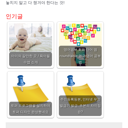
놓치지 말고 다 챙겨야 한다는 것!
인기글
영어공부 회화 단어 앱
아이와 갈만한 곳 / 육아필
roundtable 영국 영어 공부
수앱 소개
법
주민등록등본, 인터넷 무인
토퍼 프로그램을 설치하여
발급기 발급, 초본의 차이점
토퍼 디자인 완성했네요
은?