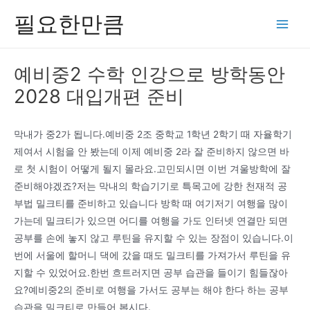
콘
필요한만큼
텐
Main
츠
Men
로
예비중2 수학 인강으로 방학동안
건
2028 대입개편 준비
너
뛰
기
막내가 중2가 됩니다.예비중 2조 중학교 1학년 2학기 때 자율학기
제여서 시험을 안 봤는데 이제 예비중 2라 잘 준비하지 않으면 바
로 첫 시험이 어떻게 될지 몰라요.고민되시면 이번 겨울방학에 잘
준비해야겠죠?저는 막내의 학습기기로 특목고에 강한 천재적 공
부법 밀크티를 준비하고 있습니다 방학 때 여기저기 여행을 많이
가는데 밀크티가 있으면 어디를 여행을 가도 인터넷 연결만 되면
공부를 손에 놓지 않고 루틴을 유지할 수 있는 장점이 있습니다.이
번에 서울에 할머니 댁에 갔을 때도 밀크티를 가져가서 루틴을 유
지할 수 있었어요.한번 흐트러지면 공부 습관을 들이기 힘들잖아
요?예비중2의 준비로 여행을 가서도 공부는 해야 한다 하는 공부
습관을 밀크티로 만들어 봅시다.