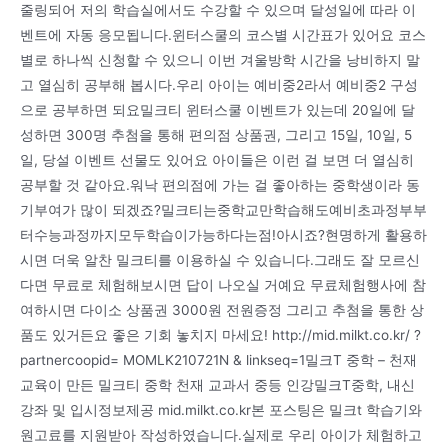
줄링되어 저의 학습실에서도 수강할 수 있으며 달성일에 따라 이
벤트에 자동 응모됩니다.윈터스쿨의 코스별 시간표가 있어요 코스
별로 하나씩 신청할 수 있으니 이번 겨울방학 시간을 낭비하지 말
고 열심히 공부해 봅시다.우리 아이는 예비중2라서 예비중2 구성
으로 공부하면 되요밀크티 윈터스쿨 이벤트가 있는데 20일에 달
성하면 300명 추첨을 통해 편의점 상품권, 그리고 15일, 10일, 5
일, 당설 이벤트 선물도 있어요 아이들은 이런 걸 보면 더 열심히
공부할 것 같아요.워낙 편의점에 가는 걸 좋아하는 중학생이라 동
기부여가 많이 되겠죠?밀크티는중학교만학습해도예비초과정부부
터수능과정까지모두학습이가능하다는점!아시죠?현명하게 활용하
시면 더욱 알찬 밀크티를 이용하실 수 있습니다.그래도 잘 모르신
다면 무료로 체험해보시면 답이 나오실 거예요 무료체험행사에 참
여하시면 다이소 상품권 3000원 전원증정 그리고 추첨을 통한 상
품도 있거든요 좋은 기회 놓치지 마세요! http://mid.milkt.co.kr/ ?
partnercoopid= MOMLK210721N & linkseq=1밀크T 중학 – 천재
교육이 만든 밀크티 중학 천재 교과서 중등 인강밀크T중학, 내신
강좌 및 입시정보제공 mid.milkt.co.kr본 포스팅은 밀크t 학습기와
원고료를 지원받아 작성하였습니다.실제로 우리 아이가 체험하고