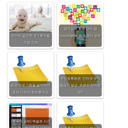
영어공부 회화 단어 앱
아이와 갈만한 곳 / 육아필
roundtable 영국 영어 공부
수앱 소개
법
주민등록등본, 인터넷 무인
토퍼 프로그램을 설치하여
발급기 발급, 초본의 차이점
토퍼 디자인 완성했네요
은?
[컴퓨터 공부] 엑셀로 시간