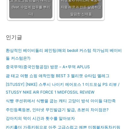
표 프로그램 만들기 대작전!
티젠홍차 아이스티 복숭아
(feat. 수업계 업무를 뿌리
자몽 레몬과 만든 달콤하고
다)
깔끔한 신제품
인기글
환상적인 베이비돌리 페인팅(해외 bedoll 커스텀 작가님의 베이비
돌 커스텀은?)
중국무역(중국인형공장) 방문 – A+무역 APLUS
괌 태교 여행 쇼핑 애착인형 BEST 3 젤리캣 슈타입 멜레그
[STUSSY] [NIKE] 스투시 나이키 에어포스 1 미드포실 PS 리뷰 /
STUSSY NIKE AIR FORCE 1 MIDFOSSIL REVIEW
식빵 쿠션위에서 식빵을 굽는 캐티 고양이 방석 아이들 대만족
주민등록등본, 인터넷 무인발급기 발급, 초본의 차이점은?
강아지의 먹이 시간과 횟수를 알아보자
카키홀더 가죽키링으로 아주 고급스럽고 예쁜 미젬블자동차키링