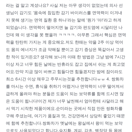
라는 걸 알고 계셨나요? 사실 저는 아무 생각이 없었는데 의사 선
생님이 감기도 ‘몸속에 침입한 감기 바이러스를 면역력이 이겨내
지 못해 생기는 면역 질환 중 하나’라는 말에 ‘뭔가 ‘아!’라고 하게
되었습니다. 면역력이 떨어지면 늘 감기와 편도염에 시달리던 나
인데 왜 이 생각을 못 했을까 ㅋㅋㅋㅋ. 아무튼 그래서 핵심은 면역
력을 탄탄히 가지는 게 중요해요.저도 한때는 약을 2주 이상 먹어
도 몸의 에너지가 조금 약해질 뿐이고 감기 증상은 똑같아서 고생
한 적이 있거든요? 생각해 보니까 이때 한 방법은 그냥 밤에 7시간
이상 자고 너무 힘든 날에는 반휴라도 잡고 집에서 쉬는 게 최고였
어요.만약 지금 많이 바쁘고 힘들다면 힘들겠지만 밤에 잠이라도
최소 6시간 이상 채우고 주무시는것을 추천합니다ㅠㅠ 4. 쌍화차
를 마시는 수면, 휴식을 취하기 어렵거나 면역력이 너무 떨어져서
급하게 올려야 하는 분들은 도움이 되는 보약류를 함께 드시면 많
은 도움이 됩니다!이건 제가 너무 날씬해서 엄마한테 사달라고 해
서 먹기 시작한 제품이에요.순미라는 곳에서 직접 만든 쌍화차를
구해 주셨는데, 여기가 품질과 맛, 건강면에서 상당히 좋았기 때문
에 함께 추천합니다.쌍화차가 옛날에는 왕실에서 왕이 먹는 보약
으로도 사용되었다고 합니다.숙지황, 계피, 감초, 백작약 등 몸에