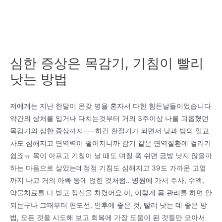
심한 증상은 목감기, 기침이 빨리
낫는 방법
저에게는 지난 한달이 온갖 병을 혼자서 다한 힘든날들이었습니다
약간의 상처를 입거나 다치는것부터 거의 3주이상 나를 괴롭혔던
목감기의 심한 증상까지······하긴 환절기가 되면서 낮과 밤의 일교
차도 심해지고 면역력이 떨어지니까 감기 같은 면역질환에 걸리기
쉽죠ㅠ 목이 아프고 기침이 날 때도 며칠 푹 쉬면 금방 낫지 않을까
하는 마음으로 살았는데점점 기침도 심해지고 39도 가까운 고열
까지 나고 거의 아빠 등에 얹힌 것처럼.. 병원에 가서 주사, 수액,
약물치료를 다 받고 정신을 차렸어요.아, 이렇게 몸 관리를 하면 안
되는구나 그때부터 편도선, 인후에 좋은 것, 빨리 낫는 데 좋은 방
법, 모든 것을 시도해 보고 회복에 가장 도움이 된 것들만 모아서