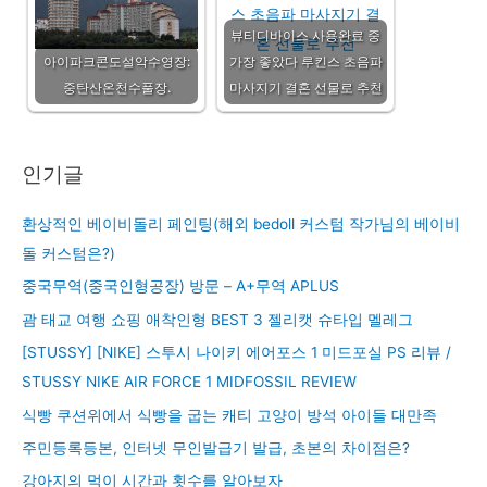
뷰티디바이스 사용완료 중
아이파크콘도설악수영장:
가장 좋았다 루킨스 초음파
중탄산온천수풀장.
마사지기 결혼 선물로 추천
인기글
환상적인 베이비돌리 페인팅(해외 bedoll 커스텀 작가님의 베이비
돌 커스텀은?)
중국무역(중국인형공장) 방문 – A+무역 APLUS
괌 태교 여행 쇼핑 애착인형 BEST 3 젤리캣 슈타입 멜레그
[STUSSY] [NIKE] 스투시 나이키 에어포스 1 미드포실 PS 리뷰 /
STUSSY NIKE AIR FORCE 1 MIDFOSSIL REVIEW
식빵 쿠션위에서 식빵을 굽는 캐티 고양이 방석 아이들 대만족
주민등록등본, 인터넷 무인발급기 발급, 초본의 차이점은?
강아지의 먹이 시간과 횟수를 알아보자