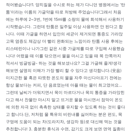
적어봤습니다!1. 양치질을 수시로 하는 제가 다니던 병원에서는 ‘탄
툼’이라는 이름의 가글약을 따로 처방해 주었습니다!그래서 처음
에는 하루에 2~3번, 1번에 15ml를 소량의 물에 희석해서 사용하기
시작했습니다. 그런데 탄툼은 일주일 이상 사용하면 안 된다고 합
니다. 이때 가글을 하면서 입안의 세균이 제거되면 통증도 가라앉
고목 염증도 체감상 더 빨리 완화되는 느낌이라 탄툼 사용 후에는
리스테린이나 나가그린 같은 시중 가글제를 따로 구입해 사용했습
니다! 어렸을 때 이를 닦으면서 물을 마시고 있을 때 목 안쪽까지
적셔서 빙글빙글- 하는 것을 해보셨나요? 그걸 가글해 줄게!생각
해보면 설명의 이해가 가장 빨리 할 수 있다고 생각합니다.(웃음)
미지근한 물 혹은 따뜻한 온도의 물을 자주 마신다아프기 전에는
항상 물보다는 커피, 단 음료였는데 아플 때는 물이 최고였어요…
그런데 날씨가 더워지면서 목이 마르다거나 목의 통증을 가라앉힌
다고 해서 찬물만 마시지 말고 뜨거운 물을 마시면서 점막이 온도
에 의한 자극 없이 촉촉한 상태를 유지할 수 있도록 하는 것이 좋다
고 합니다.단, 저처럼 물 특유의 비린내를 싫어하는 분은 편도, 목
구멍에 도움이 되는 차(도라지차, 생강차 등)로 대신해 먹는 것을
추천합니다! 3. 충분한 휴식과 수면, 감기도 크게 보면 면역 질환이