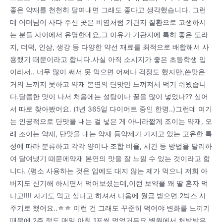
좋은 약재를 천천히 달여내면 그래도 좋다고 생각했습니다. 그런
데 어머님이 사다 주신 곳은 비염처럼 기관지 질환으로 고생하시
는 분들 사이에서 유명한데요,그 이유가 기관지에 특히 좋은 도라
지, 더덕, 인삼, 생강 등 다양한 약선 재료를 최적으로 배합해서 사
용했기 때문이라고 합니다.사실 아직 소시지가 좋은 초등학생 입
이라서.. 너무 많이 써서 못 먹으면 어쩌나 걱정도 했지만,쓴맛은
거의 느끼지 못하고 약재 본연의 단맛만 느껴져서 먹기 쉬웠습니
다.달콤한 맛이 나서 처음에는 설탕이나 꿀을 많이 넣었나?? 싶어
서 따로 찾아봤어요. (1년 365일 다이어트 중인 한명..)그런데 여기
는 인공적으로 단맛을 내는 걸 넣은 게 아니라짧게 조이는 약재, 오
래 조이는 약재, 단맛을 내는 약재 등약제가 가지고 있는 고유한 특
성에 따라 분류하고 각각 양이나 조합 비율, 시간 등 방법을 달리하
여 달여냈기 때문에약재 본연의 맛을 잘 느낄 수 있는 것이라고 합
니다. (평소 사용하는 것은 입에도 대지 않는 제가 먹으니 저희 아
버지도 신기해 하시면서 먹어보셨는데,이런 보약을 왜 딸 혼자 먹
냐고!!!! 자기도 먹고 싶다고 하셔서 다음에 월급 받으면 2박스 사
주기로 했어요..ㅎㅎ 이런 건 그래도 꾸준히 먹어야 변화를 느끼기
때문에 2주 정도 매일 아침 1포씩 먹었거든요.병원에서 처방받은