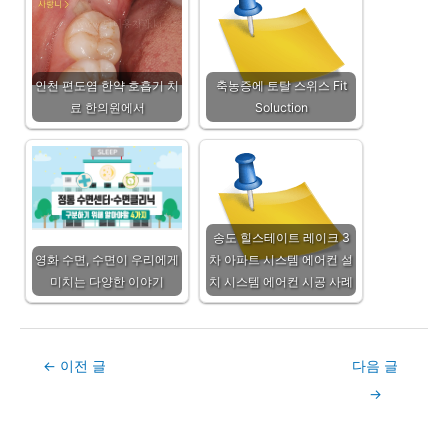
인천 편도염 한약 호흡기 치
축농증에 토탈 스위스 Fit
료 한의원에서
Soluction
송도 힐스테이트 레이크 3
영화 수면, 수면이 우리에게
차 아파트 시스템 에어컨 설
미치는 다양한 이야기
치 시스템 에어컨 시공 사례
Post
←
이전 글
다음 글
navigation
→