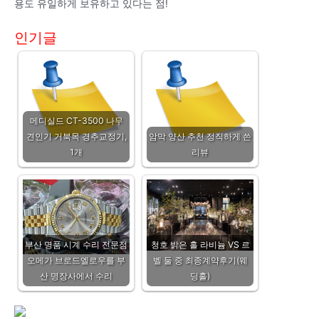
용도 유일하게 보유하고 있다는 점!
인기글
메디실드 CT-3500 나무
견인기 거북목 경추교정기,
암막 양산 추천 정직하게 쓴
1개
리뷰
부산 명품 시계 수리 전문점
청호 밝은 홀 라비늄 VS 르
오메가 브로드엘로우를 부
벨 둘 중 최종계약후기(웨
산 명장사에서 수리
딩홀)