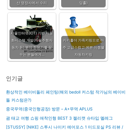
산 명장사에서 수리
딩홀)
사물인터넷(IOT) 기반 자동
화시스템 개발(자율주행자
카키홀더 가죽키링으로 아
동차 등) 분야 전문가를 꿈
주 고급스럽고 예쁜 미젬블
꾸는 분들에게…
자동차키링
인기글
환상적인 베이비돌리 페인팅(해외 bedoll 커스텀 작가님의 베이비
돌 커스텀은?)
중국무역(중국인형공장) 방문 – A+무역 APLUS
괌 태교 여행 쇼핑 애착인형 BEST 3 젤리캣 슈타입 멜레그
[STUSSY] [NIKE] 스투시 나이키 에어포스 1 미드포실 PS 리뷰 /