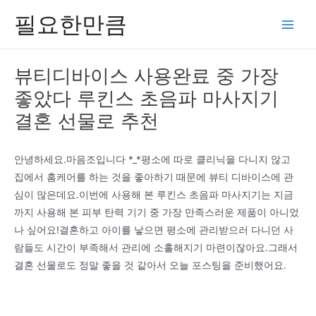
콘
필요한만큼
텐
Main
츠
Men
로
뷰티디바이스 사용완료 중 가장
건
좋았다 루킨스 초음파 마사지기
너
뛰
결혼 선물로 추천
기
안녕하세요.마음조입니다 *_*평소에 따로 클리닉을 다니지 않고
집에서 홈케어를 하는 것을 좋아하기 때문에 뷰티 디바이스에 관
심이 많은데요.이번에 사용해 본 루킨스 초음파 마사지기는 지금
까지 사용해 본 피부 탄력 기기 중 가장 만족스러운 제품이 아니었
나 싶어요!결혼하고 아이를 낳으면 평소에 관리받으러 다니던 사
람들도 시간이 부족해서 관리에 소홀해지기 마련이잖아요.그래서
결혼 선물로도 정말 좋을 것 같아서 오늘 포스팅을 준비했어요.