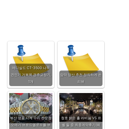
메디실드 CT-3500 나무
견인기 거북목 경추교정기,
암막 양산 추천 정직하게 쓴
1개
리뷰
부산 명품 시계 수리 전문점
청호 밝은 홀 라비늄 VS 르
오메가 브로드엘로우를 부
벨 둘 중 최종계약후기(웨