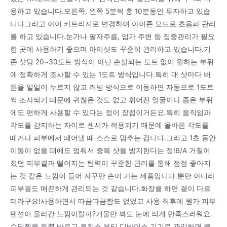
용하고 있습니다.오른쪽, 왼쪽 5분씩 총 10분동안 투자하고 있습
니다그리고 아이 카트리지로 변경하여 아이존 모드로 초음파 관리
를 하고 있습니다.눈가나 팔자주름, 입가 주변 등 집중관리가 필요
한 곳에 사용하기 좋으며 아이샷도 꾸준히 관리하고 있습니다.기
존 샷당 20~30도트 방식이 아닌 손실되는 도트 없이 원하는 부위
에 정확하게 조사할 수 있는 1도트 방식입니다.특히 매 샷마다 버
튼을 일일이 누르지 않고 러빙 방식으로 이동하면 자동으로 1도트
씩 조사되기 때문에 귀찮은 것도 없고 휘어진 얼굴이나 좁은 부위
에도 편하게 사용할 수 있다는 점이 장점이거든요.특히 움직임과
각도를 감지하는 자이로 센서가 적용되기 때문에 올바른 각도를
떼거나 피부에서 떼어낼 때 스스로 멈추는 겁니다.그리고 1초 동안
이동이 없을 때에도 멈춰서 중복 샷을 방지한다는 점!B/A 거칠어
졌던 피부결과 떨어지는 탄력이 꾸준한 관리를 통해 점점 좋아지
는 것 같은 느낌이 들어 자꾸만 손이 가는 제품입니다.뿐만 아니라
피부결도 매끈하게 관리되는 것 같습니다.화장을 하면 결이 다르
더라구요!사용하면서 따끔따끔함도 없었고 사용 직후에 뭔가 피부
텐션이 올라간 느낌이랄까?거울만 봐도 눈에 띄게 만족스러워요.
수딩젤을 듬뿍 바르고 루킨스 뷰티 디바이스 기기로 관리하면 클