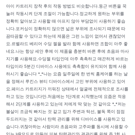
아이 카트리지 장착 후의 작동 방법도 비슷합니다.둥근 버튼을 꾹
눌러 작동시켜 단계 조절이 가능합니다.정교하게 원하는 부위를
정확히 알아보고 사용할 때 아프지 않아 부담없이 사용하기 좋습
니다.포커싱이 정확하지 않으면 넓은 부위에 조사되기 때문에 따
끔따끔할 수 있다고 하는데 제품은 그런 느낌이 없어서 괜찮았어
요.르벨라드 베리어 수딩 젤을 발라 함께 사용하면 조합이 아주 좋
네요.나는 항상 세안 후에 이 제품을 충분히 바른 후에 초음파 마사
지기를 사용해요.수딩젤 타입인데 아주 촉촉하고 매끈하게 바르는
타입이라 5분간 디바이스 사용에도 촉촉함이 유지되어 함께 사용
하시기 좋습니다 *_*나는 요즘 일주일에 한 번씩 홈케어를 하는 날
을 정해서 루킨스 뷰티 디바이스에서 고민 부위에 사용하고 있어
요.페이스 카트리지가 끼워진 상태에서 얼굴에 전체적으로 조사를
하고 있는 것입니다만.처음에는 1단계로 시작했는데 요즘은 적응
해서 2단계를 사용하고 있는데 저에게 딱 맞는 것 같아요 *_*저는
볼살이 조금씩 빠지는 것 같고 입가 주변과 턱선, 불독 쪽이 점점
두드러지는 것 같아서 탄력 관리를 위해 디바이스를 사용하고 있
습니다.귀찮아하는 사람이라 초음파와 고주파를 동시에 사용할 수
있는 HR모드로 만들어 피부 탄력관리와 결관리를 위해 주 1회 사