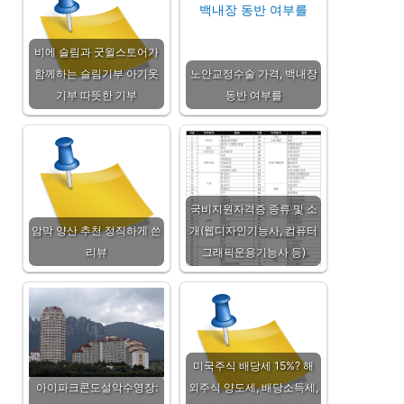
비에 슬림과 굿윌스토어가
함께하는 슬림기부 아기옷
노안교정수술 가격, 백내장
기부 따뜻한 기부
동반 여부를
국비지원자격증 종류 및 소
암막 양산 추천 정직하게 쓴
개(웹디자인기능사, 컴퓨터
리뷰
그래픽운용기능사 등)
미국주식 배당세 15%? 해
아이파크콘도설악수영장:
외주식 양도세, 배당소득세,