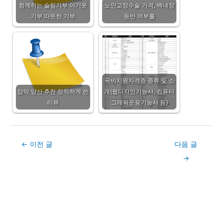
함께하는 슬림기부 아기옷
노안교정수술 가격, 백내장
기부 따뜻한 기부
동반 여부를
국비지원자격증 종류 및 소
암막 양산 추천 정직하게 쓴
개(웹디자인기능사, 컴퓨터
리뷰
그래픽운용기능사 등)
Post
←
이전 글
다음 글
navigation
→