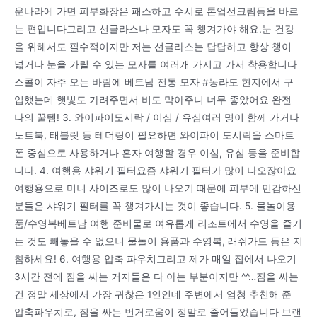
운나라에 가면 피부화장은 패스하고 수시로 톤업선크림등을 바르
는 편입니다그리고 선글라스나 모자도 꼭 챙겨가야 해요.눈 건강
을 위해서도 필수적이지만 저는 선글라스는 답답하고 항상 챙이
넓거나 눈을 가릴 수 있는 모자를 여러개 가지고 가서 착용합니다
스콜이 자주 오는 바람에 베트남 전통 모자 #농라도 현지에서 구
입했는데 햇빛도 가려주면서 비도 막아주니 너무 좋았어요 완전
나의 꿀템! 3. 와이파이도시락 / 이심 / 유심여러 명이 함께 가거나
노트북, 태블릿 등 테더링이 필요하면 와이파이 도시락을 스마트
폰 중심으로 사용하거나 혼자 여행할 경우 이심, 유심 등을 준비합
니다. 4. 여행용 샤워기 필터요즘 샤워기 필터가 많이 나오잖아요
여행용으로 미니 사이즈로도 많이 나오기 때문에 피부에 민감하신
분들은 샤워기 필터를 꼭 챙겨가시는 것이 좋습니다. 5. 물놀이용
품/수영복베트남 여행 준비물로 여유롭게 리조트에서 수영을 즐기
는 것도 빼놓을 수 없으니 물놀이 용품과 수영복, 래쉬가드 등은 지
참하세요! 6. 여행용 압축 파우치그리고 제가 매일 집에서 나오기
3시간 전에 짐을 싸는 거지들은 다 아는 부분이지만 ^^…짐을 싸는
건 정말 세상에서 가장 귀찮은 1인인데 주변에서 엄청 추천해 준
압축파우치로, 짐을 싸는 번거로움이 정말로 줄어들었습니다 브랜