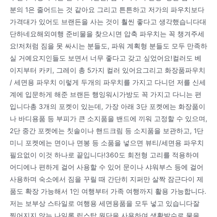
분의 1은 줄어드는 것 같아요 그리고 튼튼하고 저가의 파우치보다
가격대가 있어도 브랜든을 사는 것이 훨씬 좋다고 생각했습니다대
단하네요해외여행 준비물을 찾으시면 압축 파우치는 꼭 챙겨주세
요!저처럼 짐을 못 싸시는 분들도, 파워 계획형 분들도 모두 만족하
실 거예요지인들도 보면서 너무 좋다고 갖고 싶었어요!컬러도 베
이지부터 카키, 그레이 총 5가지 컬러 있어요그리고 화장품파우치
/ 세면용 파우치 이렇게 두개의 파우치를 가지고 다니던 저를 신세
계에 입문하게 해준 브랜든 행잉워시가방도 꼭 가지고 다니는 편
입니다총 3개의 포켓이 있는데, 가장 아래 3단 포켓에는 화장품이
나 바디용품 등 부피가 큰 소지품을 밴드에 끼워 고정할 수 있으며,
2단 중간 포켓에는 칫솔이나 핸드크림 등 소지품을 보관하고, 1단
미니 포켓에는 면이나 면봉 등 소품을 넣으면 뷰티/세면용 파우치
필요없이 이것 하나로 끝입니다!360도 회전형 고리를 적용하여
어디에나 편하게 걸어 사용할 수 있어 문이나 샤워부스 등에 걸어
사용하며 숙소에서 짐을 꾸릴 때 간단히 지퍼만 살짝 잠근다이 제
품도 확장 가능해서 1인 여행부터 가족 여행까지 활용 가능합니다.
저는 보부상 스타일로 여행용 세면용품을 모두 넣고 있습니다잘
찢어지지 않는 나일론 립스탑 원단을 사용하여 생활발수로 물을