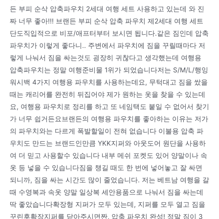
든 부피 순삭 압축파우치 2세대 여행 세트 사용하고 있는데 와 진
짜 너무 좋아!!! 브랜든 부피 순삭 압축 파우치 제2세대 여행 세트
단도직입적으로 비포/애프터부터 보시면 됩니다.같은 짐인데 압축
파우치가 이렇게 좋다니.. 주변에서 파우치에 짐을 꾸릴때마다 저
렇게 나눠서 짐을 싸는것도 굉장히 귀찮다고 생각했는데 여행용
압축파우치는 정말 여행준비물 1위가 되었습니다저는 S/M/L/행잉
워시백 4가지 여행용 파우치를 사용하는데요, 무턱대고 짐을 쌌을
때는 캐리어를 완전히 뒤집어야 제가 원하는 옷을 찾을 수 있는데
요, 여행용 파우치로 정리를 하고 또 네임택도 붙일 수 없어서 찾기
가 너무 쉽거든요브랜든의 여행용 파우치를 좋아하는 이유는 저가
의 파우치와는 다르게 폭발할일이 전혀 없습니다 이불용 압축 파
우치도 만드는 브랜드인만큼 YKK지퍼와 아웃도어 원단을 사용하
여 더 믿고 사용할수 있습니다 내부 메쉬 포켓도 있어 양말이나 속
옷 등 넣을 수 있습니다짐을 챙길 때도 한 번에 넣어놓고 잘 싸면
되니까, 짐을 싸는 시간도 많이 줄었습니다. 저는 베트남 여행을 갈
때 수영복과 속옷 양말 일상복 세안용품으로 나눠서 짐을 싸는데
딱 좋았습니다확장형 지퍼가 모두 있는데, 지퍼를 모두 열고 짐을
꾸린후확장지퍼를 닫아주시면짠, 압축 파우치 완성! 정말 짐이 3