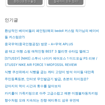
중탄산온천수풀장.
절세까지 모두 정리!
인기글
환상적인 베이비돌리 페인팅(해외 bedoll 커스텀 작가님의 베이비
돌 커스텀은?)
중국무역(중국인형공장) 방문 – A+무역 APLUS
괌 태교 여행 쇼핑 애착인형 BEST 3 젤리캣 슈타입 멜레그
[STUSSY] [NIKE] 스투시 나이키 에어포스 1 미드포실 PS 리뷰 /
STUSSY NIKE AIR FORCE 1 MIDFOSSIL REVIEW
식빵 쿠션위에서 식빵을 굽는 캐티 고양이 방석 아이들 대만족
주민등록등본, 인터넷 무인발급기 발급, 초본의 차이점은?
강아지의 먹이 시간과 횟수를 알아보자
카키홀더 가죽키링으로 아주 고급스럽고 예쁜 미젬블자동차키링
향수처럼 오래 지속되는 잔향 에티튜드 섬유 유연제