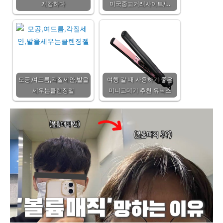
개강하다
미국중고거래사이트/…
모공,여드름,각질세안,발을
여행 갈 때 사용하기 좋은
세우는클렌징젤
미니고데기 추천 유닉스