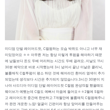
미디엄 단발 레이어드컷, C컬펌하는 모습 박쥐도 아니고 너무 재
미있었어요 ㅎㅎ 아무튼 저는 항상 이렇게 투펌을 해야하기 때문
에 남들보다 돈도 두배 머리하는 시간도 두배 걸려요..이날도 11시
30분 예약으로 바로 시작했는데 3시 넘어서 끝난 이날은 클리닉,
볼륨매직 C컬투펌이 평소 하던 것에 헤어라인 흰머리 염색이 추가
되었는데 생각보다 시간은 추가되지 않았습니다.3시간 30분이 지
나야 사드디아 미디엄 단발 레이어드컷 C컬펌 완성!S컬 했을때도
웨이브가 예뻤는데 C컬도 예뻐서 마음에 들어요ㅎㅎ2월에 S컬하
고 레이어드컷 중간에 한번하고 7개월만에 볼륨매직 C컬펌해주니
까 완전 개운한 느낌! 얼굴이 긴편이라 항상 앞머리를 만들어주는