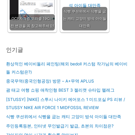
식빵 쿠션위에서 식빵을 굽
OCP자격증 오라클 19C버
는 캐티 고양이 방석 아이들
전 변경을 꼭 참고해주세요!
대만족
인기글
환상적인 베이비돌리 페인팅(해외 bedoll 커스텀 작가님의 베이비
돌 커스텀은?)
중국무역(중국인형공장) 방문 – A+무역 APLUS
괌 태교 여행 쇼핑 애착인형 BEST 3 젤리캣 슈타입 멜레그
[STUSSY] [NIKE] 스투시 나이키 에어포스 1 미드포실 PS 리뷰 /
STUSSY NIKE AIR FORCE 1 MIDFOSSIL REVIEW
식빵 쿠션위에서 식빵을 굽는 캐티 고양이 방석 아이들 대만족
주민등록등본, 인터넷 무인발급기 발급, 초본의 차이점은?
강아지의 먹이 시간과 횟수를 알아보자