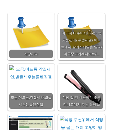
미국내 타주이사③편- 중
고품판매/ 무빙세일/ 아파
트에서 갈라지세일을 열다/
개강하다
미국중고거래사이트/…
모공,여드름,각질세안,발을
여행 갈 때 사용하기 좋은
세우는클렌징젤
미니고데기 추천 유닉스