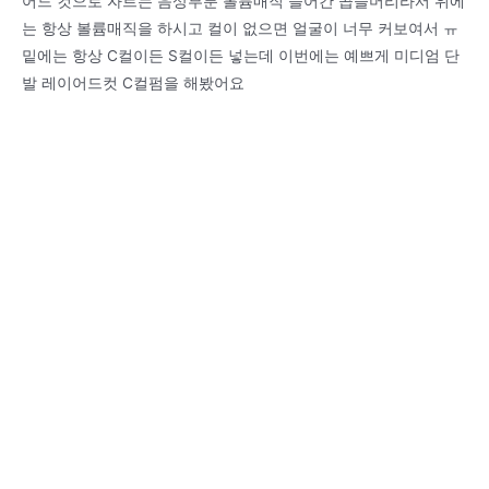
어드 컷으로 자르는 음상부분 볼륨매직 들어간 곱슬머리라서 위에
는 항상 볼륨매직을 하시고 컬이 없으면 얼굴이 너무 커보여서 ㅠ
밑에는 항상 C컬이든 S컬이든 넣는데 이번에는 예쁘게 미디엄 단
발 레이어드컷 C컬펌을 해봤어요