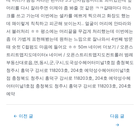
데 머리가 금방 자라는 편이라 5:5 신사임당머리로 되어있는데 앞
머리를 다시 잘라주면 이제야 좀 봐줄 것 같은 ㅋㅋ갈때마다 마스
크를 쓰고 가는데 이번에는 셀카를 예쁘게 찍으려고 화장도 했는
데 왜이렇게 칙칙하고 피곤해 보이는지.. 얼굴이 머리에 안따라와
서 블러처리 ㅎㅎ 평소에는 머리끝을 무겁게 처리했는데 이번에는
좀 더 가볍게 표현해봤는데 원하는 느낌으로 잘나와서 4번째 방문
때 숏컷 C컬펌도 마음에 들어요 ㅎㅎ 50m 네이버 더보기 / 오픈스
트리트맵지도데이터x 네이버 / 오픈스트리트맵지도컨트롤러 범례
부동산대로읍,면,동시,군,구시,도국성수헤어터미널1호점 충청북도
청주시 흥덕구 강서로 118203호, 204호 예약성수헤어터미널1호
점 충청북도 청주시 흥덕구 강서로 118203호, 204호 예약성수헤
어터미널1호점 충청북도 청주시 흥덕구 강서로 118203호, 204호
예약
Post
←
이전 글
다음 글
navigation
→