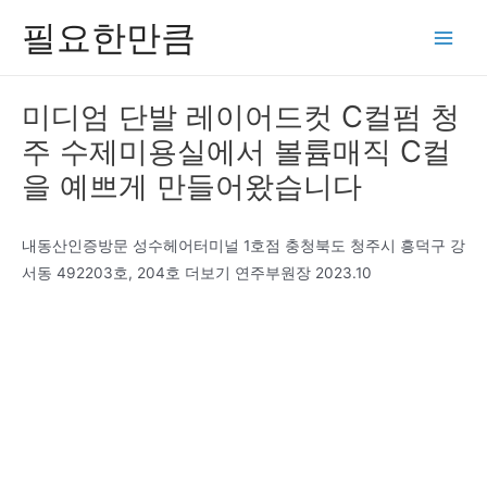
콘
필요한만큼
텐
Main
츠
Men
로
미디엄 단발 레이어드컷 C컬펌 청
건
주 수제미용실에서 볼륨매직 C컬
너
뛰
을 예쁘게 만들어왔습니다
기
내동산인증방문 성수헤어터미널 1호점 충청북도 청주시 흥덕구 강
서동 492203호, 204호 더보기 연주부원장 2023.10