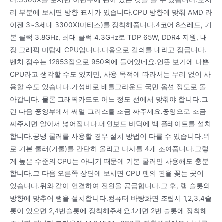
리 부분에 보시면 방향 표시가 있습니다.CPU 방향에 맞춰 AMD 라
이젠 3~3세대 3300X(마티즈)를 장착해줍니다.4코어 8스레드, 기
본 클럭 3.8GHz, 최대 클럭 4.3GHz로 TDP 65W, DDR4 지원, 내
장 그래픽 미탑재 CPU입니다.다음으로 걸쇠를 내리고 잠급니다.
벤치 점수는 12653점으로 950위에 들어있네요.언뜻 보기에 나쁜
CPU라고 생각할 수도 있지만, 사용 목적에 따라서는 무리 없이 사
용할 수도 있습니다.가성비로 배틀그라운드 국민 옵션 정도로 돌
아갑니다. 물론 그래픽카드도 어느 정도 선에서 맞춰야 합니다.그
런 다음 중앙부에서 써멀 그리스를 조금 짜주세요.중앙으로 조금
짜주시면 알아서 넓어집니다.메인보드 바닥에 백 플레이트를 설치
합니다.공냉 쿨러를 사용할 경우 설치 방법이 다를 수 있습니다.위
로 기본 쿨러(기쿨)를 간단히 올리고 나사를 4개 조여줍니다.그렇
게 높은 수준의 CPU는 아니기 때문에 기본 쿨러만 사용해도 충분
합니다.그 다음 오른쪽 상단에 보시면 CPU 팬의 핀을 꽂는 곳이
있습니다.위와 같이 연결하여 전원을 공급합니다.그 후, 램 슬롯의
방향에 맞추어 램을 설치합니다.컴퓨터 바탕화면 조립시 1,2,3,4슬
롯이 있으면 2,4번슬롯에 장착해주세요.1개면 2번 슬롯에 장착해