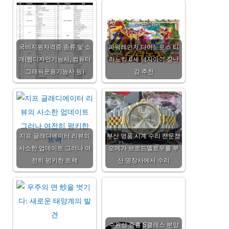
국비지원자격증 종류 및 소
파워레인저 다이노포스 티
개(웹디자인기능사, 컴퓨터
라노킹 6세 남자아이 장난
그래픽운용기능사 등)
감 추천
지프 글래디에이터 리뷰의
부산 명품 시계 수리 전문점
사소한 업데이트 그러나 여
오메가 브로드엘로우를 부
전히 펑키한 트랙
산 명장사에서 수리
수원성 중흥 S클래스 분양