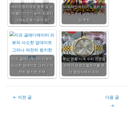
국비지원자격증 종류 및 소
파워레인저 다이노포스 티
개(웹디자인기능사, 컴퓨터
라노킹 6세 남자아이 장난
그래픽운용기능사 등)
감 추천
지프 글래디에이터 리뷰의
부산 명품 시계 수리 전문점
사소한 업데이트 그러나 여
오메가 브로드엘로우를 부
전히 펑키한 트랙
산 명장사에서 수리
Post
←
이전 글
다음 글
navigation
→