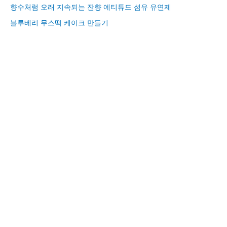
향수처럼 오래 지속되는 잔향 에티튜드 섬유 유연제
블루베리 무스떡 케이크 만들기