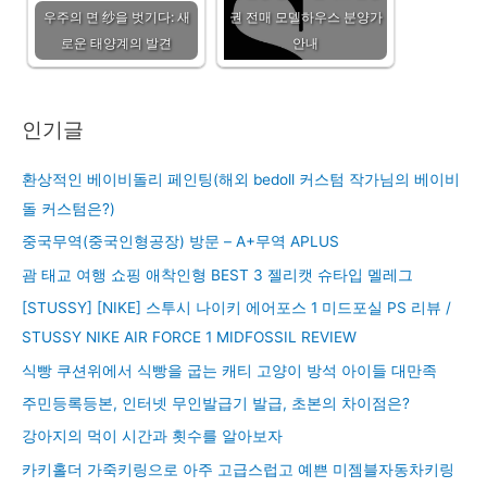
우주의 면 纱을 벗기다: 새
권 전매 모델하우스 분양가
로운 태양계의 발견
안내
인기글
환상적인 베이비돌리 페인팅(해외 bedoll 커스텀 작가님의 베이비
돌 커스텀은?)
중국무역(중국인형공장) 방문 – A+무역 APLUS
괌 태교 여행 쇼핑 애착인형 BEST 3 젤리캣 슈타입 멜레그
[STUSSY] [NIKE] 스투시 나이키 에어포스 1 미드포실 PS 리뷰 /
STUSSY NIKE AIR FORCE 1 MIDFOSSIL REVIEW
식빵 쿠션위에서 식빵을 굽는 캐티 고양이 방석 아이들 대만족
주민등록등본, 인터넷 무인발급기 발급, 초본의 차이점은?
강아지의 먹이 시간과 횟수를 알아보자
카키홀더 가죽키링으로 아주 고급스럽고 예쁜 미젬블자동차키링