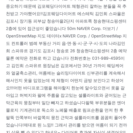
중요하기 때문에 김포웨딩다이어트 체형관리 잘하는 분들을 꼭 추
천받고 가야했어요!!김포웨딩다이어트 에스테틱 김민희 스파율은
김포시 장기동 피부샵 청송마을2단지 아파트쪽 청송현대쇼핑센터
2층에 있어 접근성이 좋았습니다 50m NAVER Corp. 더보기 /
OpenStreetMap 지도 데이터x NAVER Corp. / OpenStreetMap 지
도 컨트롤러 범례 부동산 거리 읍·면·동·시·군·구·시·도의 나라김민
희 스파유르 경기도 김포시 청송로 26 청송현대쇼핑센터 2층 예약
물론 예약은 전화로 하고 갔습니다 전화번호는 031-989-4595이
고 김민희 스파유르 원장님은 김포에서만 30년 가까이 웨딩케어
와 얼굴축소관리, 여름에는 슬리밍다이어트 신부관리를 계속해서
해서인지 옷을 입었는데 제 체형이 어떤지 금방 보인다고 하셨어
요!!!어떤 바디프로그램을 해야할지 한눈에 알수있으면서 옷을 갈
아입고 허벅지와 팔에 주름을 잡고있는 셀룰라이트와 굳어있는 근
막근육의 뭉침부터 일단 빼자고 하셨습니다팔뚝 부유분들은 엔더
몰로지 기계관리로 독소와 노폐물 배출로 림프순환을 먼저 한 후
팔뚝 안쪽부터 바깥쪽의 뭉친 근막과 셀룰라이트를 꼼꼼히 풀어주
었습니다!제대로 된 느낌!! 그래서 관리를 받으면 여름이 되기 전까
지 살을 뺄 수 있다고 하네요~ 다이어트 효과에 자신이 생겼어요!!