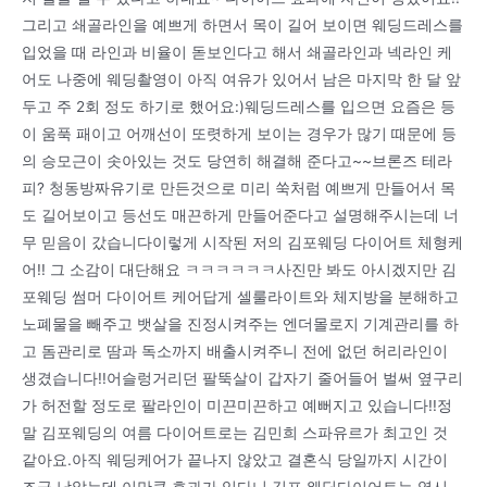
그리고 쇄골라인을 예쁘게 하면서 목이 길어 보이면 웨딩드레스를
입었을 때 라인과 비율이 돋보인다고 해서 쇄골라인과 넥라인 케
어도 나중에 웨딩촬영이 아직 여유가 있어서 남은 마지막 한 달 앞
두고 주 2회 정도 하기로 했어요:)웨딩드레스를 입으면 요즘은 등
이 움푹 패이고 어깨선이 또렷하게 보이는 경우가 많기 때문에 등
의 승모근이 솟아있는 것도 당연히 해결해 준다고~~브론즈 테라
피? 청동방짜유기로 만든것으로 미리 쑥처럼 예쁘게 만들어서 목
도 길어보이고 등선도 매끈하게 만들어준다고 설명해주시는데 너
무 믿음이 갔습니다이렇게 시작된 저의 김포웨딩 다이어트 체형케
어!! 그 소감이 대단해요 ㅋㅋㅋㅋㅋㅋ사진만 봐도 아시겠지만 김
포웨딩 썸머 다이어트 케어답게 셀룰라이트와 체지방을 분해하고
노폐물을 빼주고 뱃살을 진정시켜주는 엔더몰로지 기계관리를 하
고 돔관리로 땀과 독소까지 배출시켜주니 전에 없던 허리라인이
생겼습니다!!어슬렁거리던 팔뚝살이 갑자기 줄어들어 벌써 옆구리
가 허전할 정도로 팔라인이 미끈미끈하고 예뻐지고 있습니다!!정
말 김포웨딩의 여름 다이어트로는 김민희 스파유르가 최고인 것
같아요.아직 웨딩케어가 끝나지 않았고 결혼식 당일까지 시간이
조금 남았는데 이만큼 효과가 있다니 김포 웨딩다이어트는 역시