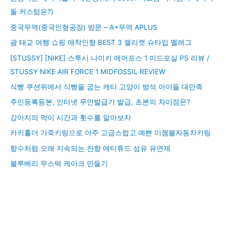
돌 커스텀은?)
중국무역(중국인형공장) 방문 – A+무역 APLUS
괌 태교 여행 쇼핑 애착인형 BEST 3 젤리캣 슈타입 멜레그
[STUSSY] [NIKE] 스투시 나이키 에어포스 1 미드포실 PS 리뷰 /
STUSSY NIKE AIR FORCE 1 MIDFOSSIL REVIEW
식빵 쿠션위에서 식빵을 굽는 캐티 고양이 방석 아이들 대만족
주민등록등본, 인터넷 무인발급기 발급, 초본의 차이점은?
강아지의 먹이 시간과 횟수를 알아보자
카키홀더 가죽키링으로 아주 고급스럽고 예쁜 미젬블자동차키링
향수처럼 오래 지속되는 잔향 에티튜드 섬유 유연제
블루베리 무스떡 케이크 만들기