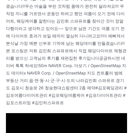
겠습니다!!무슨 마술을 부린 것처럼 몸매가 완전히 달라져요!!! 무
작정 끼니를 거르면서 운동만 하려고 했던 여름이 오기 전에 다이
어트, 웨딩케어를 잘한다는 김민희 스파유르를 찾아간 것이 정말
다행이라고 생각하고 있어요~~ 앞으로 남은 기간도 여름 오기 전
에 다이어트 효과가 보일 때까지 열심히 다니려고요!!더 예뻐져서
본식날 가장 예쁜 신부로 기억에 남는 웨딩데이를 만들겠습니다!!
본 포스팅은 저희 김민희 스파유르에서 직접 웨딩다이어트 체형관
리를 받으신 고객님의 후기를 재편집한 후기입니다궁금하시면 네
이버 톡톡 하세요!50m NAVER Corp. 더보기 / OpenStreetMap 지
도 데이터x NAVER Corp. / OpenStreetMap 지도 컨트롤러 범례
부동산 거리 읍·면·동·시·군·구·시·도의 나라김민희 스파유르 경기
도 김포시 청송로 26 청송현대쇼핑센터 2층 예약#김포웨딩관리 #
김포여름다이어트관리 #김포웨딩여름케어 #김포다이어트관리 #
김포스트리밍 #김민히스파유르