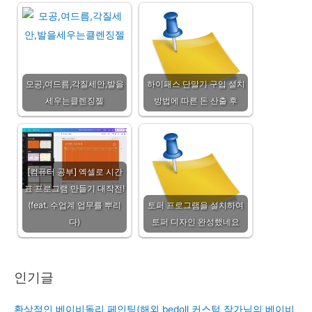
모공,여드름,각질세안,발을
하이패스 단말기 구입 설치
세우는클렌징젤
방법에 따른 돈 산출 후
[컴퓨터 공부] 엑셀로 시간
표 프로그램 만들기 대작전!
(feat. 수업계 업무를 뿌리
토퍼 프로그램을 설치하여
다)
토퍼 디자인 완성했네요
인기글
환상적인 베이비돌리 페인팅(해외 bedoll 커스텀 작가님의 베이비