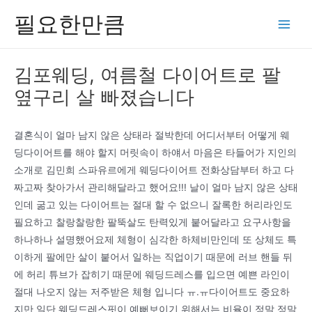
콘
필요한만큼
텐
Main
츠
Men
로
김포웨딩, 여름철 다이어트로 팔
건
옆구리 살 빠졌습니다
너
뛰
기
결혼식이 얼마 남지 않은 상태라 절박한데 어디서부터 어떻게 웨
딩다이어트를 해야 할지 머릿속이 하얘서 마음은 타들어가 지인의
소개로 김민희 스파유르에게 웨딩다이어트 전화상담부터 하고 다
짜고짜 찾아가서 관리해달라고 했어요!!! 날이 얼마 남지 않은 상태
인데 굶고 있는 다이어트는 절대 할 수 없으니 잘록한 허리라인도
필요하고 찰랑찰랑한 팔뚝살도 탄력있게 붙어달라고 요구사항을
하나하나 설명했어요제 체형이 심각한 하체비만인데 또 상체도 특
이하게 팔에만 살이 붙어서 일하는 직업이기 때문에 러브 핸들 뒤
에 허리 튜브가 잡히기 때문에 웨딩드레스를 입으면 예쁜 라인이
절대 나오지 않는 저주받은 체형 입니다 ㅠ.ㅠ다이어트도 중요하
지만 일단 웨딩드레스핏이 예뻐보이기 위해서는 비율이 정말 정말