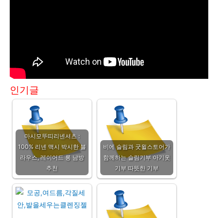
인기글
마시모뚜띠리넨셔츠 :
100% 리넨 맥시 박시한 블
비에 슬림과 굿윌스토어가
라우스, 레이어드 롱 남방
함께하는 슬림기부 아기옷
추천
기부 따뜻한 기부