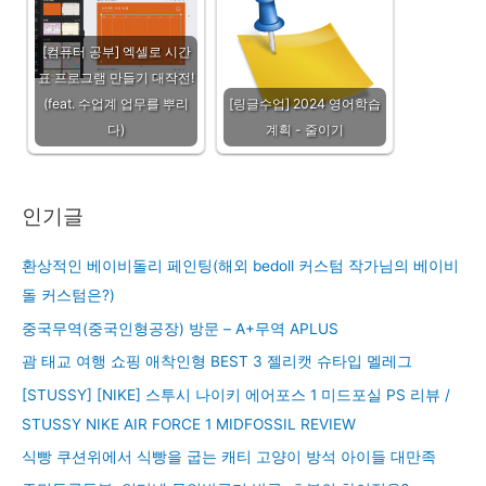
[컴퓨터 공부] 엑셀로 시간
표 프로그램 만들기 대작전!
(feat. 수업계 업무를 뿌리
[링글수업] 2024 영어학습
다)
계획 - 줄이기
인기글
환상적인 베이비돌리 페인팅(해외 bedoll 커스텀 작가님의 베이비
돌 커스텀은?)
중국무역(중국인형공장) 방문 – A+무역 APLUS
괌 태교 여행 쇼핑 애착인형 BEST 3 젤리캣 슈타입 멜레그
[STUSSY] [NIKE] 스투시 나이키 에어포스 1 미드포실 PS 리뷰 /
STUSSY NIKE AIR FORCE 1 MIDFOSSIL REVIEW
식빵 쿠션위에서 식빵을 굽는 캐티 고양이 방석 아이들 대만족