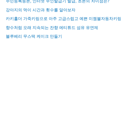
주민등록등본, 인터넷 무인발급기 발급, 초본의 차이점은?
강아지의 먹이 시간과 횟수를 알아보자
카키홀더 가죽키링으로 아주 고급스럽고 예쁜 미젬블자동차키링
향수처럼 오래 지속되는 잔향 에티튜드 섬유 유연제
블루베리 무스떡 케이크 만들기