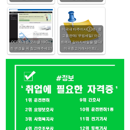
미국내 타주이사③편- 중
고품판매/ 무빙세일/ 아파
OCP자격증 오라클 19C버
트에서 갈라지세일을 열다/
전 변경을 꼭 참고해주세요!
미국중고거래사이트/…