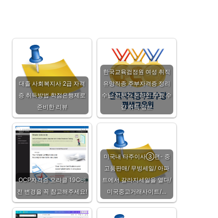
한국교육검정원 여성 취직
대졸 사회복지사 2급 자격
유망직종 주부자격증 정리
증 취득방법 학점은행제로
수납 전문가 온라인 무료 수
준비한 리뷰
강 취득 정보
미국내 타주이사③편- 중
고품판매/ 무빙세일/ 아파
OCP자격증 오라클 19C버
트에서 갈라지세일을 열다/
전 변경을 꼭 참고해주세요!
미국중고거래사이트/…