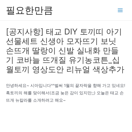
콘
필요한만큼
텐
Main
츠
Men
로
[공지사항] 태교 DIY 토끼띠 아기
건
선물세트 신생아 모자뜨기 보닛
너
뛰
손뜨개 딸랑이 신발 실내화 만들
기
기 코바늘 뜨개질 유기농코튼_십
월토끼 영상도안 리뉴얼 색상추가
안녕하세요~ 시아입니다^^벌써 1월의 끝자락을 향해 가고 있네요!
흑토끼의 해를 맞이해서(조금 늦은 감이 있지만;;) 오늘은 태교 손
뜨개 뉴칼라를 소개하려고 해요~