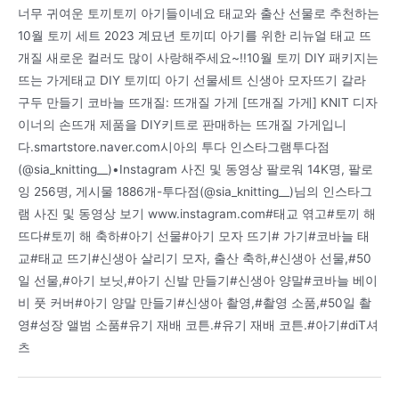
너무 귀여운 토끼토끼 아기들이네요 태교와 출산 선물로 추천하는
10월 토끼 세트 2023 계묘년 토끼띠 아기를 위한 리뉴얼 태교 뜨
개질 새로운 컬러도 많이 사랑해주세요~!!10월 토끼 DIY 패키지는
뜨는 가게태교 DIY 토끼띠 아기 선물세트 신생아 모자뜨기 갈라
구두 만들기 코바늘 뜨개질: 뜨개질 가게 [뜨개질 가게] KNIT 디자
이너의 손뜨개 제품을 DIY키트로 판매하는 뜨개질 가게입니
다.smartstore.naver.com시아의 투다 인스타그램투다점
(@sia_knitting__)•Instagram 사진 및 동영상 팔로워 14K명, 팔로
잉 256명, 게시물 1886개-투다점(@sia_knitting__)님의 인스타그
램 사진 및 동영상 보기 www.instagram.com#태교 엮고#토끼 해
뜨다#토끼 해 축하#아기 선물#아기 모자 뜨기# 가기#코바늘 태
교#태교 뜨기#신생아 살리기 모자, 출산 축하,#신생아 선물,#50
일 선물,#아기 보닛,#아기 신발 만들기#신생아 양말#코바늘 베이
비 풋 커버#아기 양말 만들기#신생아 촬영,#촬영 소품,#50일 촬
영#성장 앨범 소품#유기 재배 코튼.#유기 재배 코튼.#아기#diT셔
츠