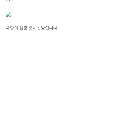
다
대망의 심쿵 토끼신발입니다!!