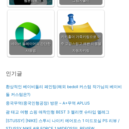
웹툰리뷰
그림자놀이
카키홀더 가죽키링으로 아
네이버 플레이어의 간단한
주 고급스럽고 예쁜 미젬블
사용법
자동차키링
인기글
환상적인 베이비돌리 페인팅(해외 bedoll 커스텀 작가님의 베이비
돌 커스텀은?)
중국무역(중국인형공장) 방문 – A+무역 APLUS
괌 태교 여행 쇼핑 애착인형 BEST 3 젤리캣 슈타입 멜레그
[STUSSY] [NIKE] 스투시 나이키 에어포스 1 미드포실 PS 리뷰 /
STUSSY NIKE AIR FORCE 1 MIDFOSSIL REVIEW