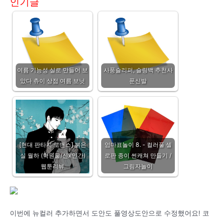
인기글
여름 기능성 실로 만들어 보
사풍슬리퍼, 슬링백 추천사
았다 츄이 상점 여름 보닛
푼신발
[현대 판타지 로맨스] 붉은
엄마표놀이 8. - 컬러풀 셀
실 월하 (학원물/신x인간)
로판 종이 썬캐쳐 만들기 /
웹툰리뷰
그림자놀이
이번에 뉴컬러 추가하면서 도안도 풀영상도안으로 수정했어요! 코