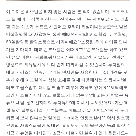
이 귀여운 비주얼을 타지 않는 사람은 본 적이 없습니다. 흐흐흐 나
도 볼 때마다 심쿵!버선 대신 신어주시면 너무 귀여워요 저도 외출
할 때는 예쁘게 세트로 해줬어요 추억이 되살아나는군요^^신발은
만삭촬영할 때 사용해도 정말 예뻐요~ 꺄악! 만삭촬영, 뉴본촬영,
50일촬영등 촬영소품으로 제격이에요^^소중한 우리 아이를 만나
기를 기다리며 태교 손뜨개질은 어때요??^^손뜨개질을 하고 있으
면 정말 마음이 평화로워져요~!기존 기호도안, 서술도안 전과정
영상으로 리뉴얼하여 보다 쉽게 따라하실 수 있습니다.투다점의
태교 시리즈는 인증된 유기농 면사만을 사용한다는 것! 가격을 낮
추기 위해 아크릴이나 합성 소재를 절대 사용해서는 안됩니다!컬
러도 고급스럽고 터치감도 좋고 피부에 자극도 없어요^^세탁해도
모양이 흐트러지지 않고 보풀도 거의 없는 장점! 코튼 세탁법은 유
튜브 채널 ‘성가신자매의 투다튜브’에 자세히 나와있어요~기존 10
월 토끼 블루컬러입니다^^블루도 예쁘고 정말 예뻐요♡뭐 제 눈에
뭐든 예쁘지 않냐는건 말이죠 ㅋㅋ이건 연핑크컬러♡ 역시 핑크핑
크만의 사랑스러움이 있네요. ㅎㅎ토끼 토끼 당근아기들의 착샷은
지금 리뉴얼된 디자인과 조금씩 다르지만 분위기 있게 올릴게요~