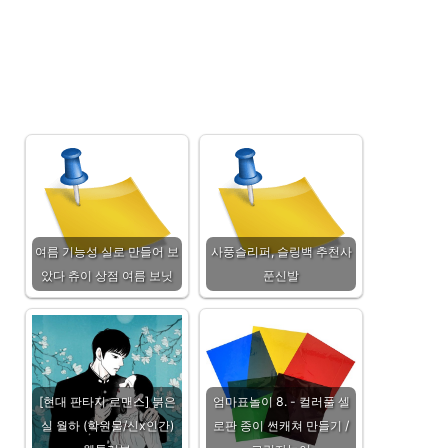
여름 기능성 실로 만들어 보
사풍슬리퍼, 슬링백 추천사
았다 츄이 상점 여름 보닛
푼신발
[현대 판타지 로맨스] 붉은
엄마표놀이 8. - 컬러풀 셀
실 월하 (학원물/신x인간)
로판 종이 썬캐쳐 만들기 /