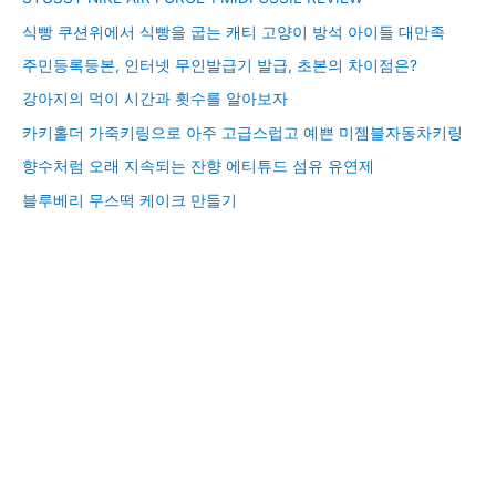
식빵 쿠션위에서 식빵을 굽는 캐티 고양이 방석 아이들 대만족
주민등록등본, 인터넷 무인발급기 발급, 초본의 차이점은?
강아지의 먹이 시간과 횟수를 알아보자
카키홀더 가죽키링으로 아주 고급스럽고 예쁜 미젬블자동차키링
향수처럼 오래 지속되는 잔향 에티튜드 섬유 유연제
블루베리 무스떡 케이크 만들기