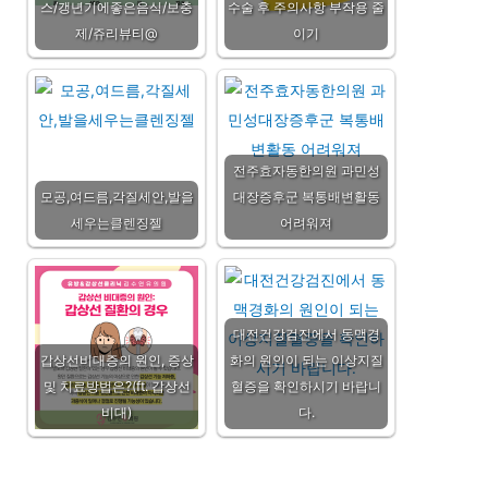
스/갱년기에좋은음식/보충
수술 후 주의사항 부작용 줄
제/쥬리뷰티@
이기
전주효자동한의원 과민성
모공,여드름,각질세안,발을
대장증후군 복통배변활동
세우는클렌징젤
어려워져
대전건강검진에서 동맥경
갑상선비대증의 원인, 증상
화의 원인이 되는 이상지질
및 치료방법은?(ft. 갑상선
혈증을 확인하시기 바랍니
비대)
다.