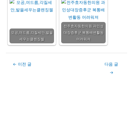
전주효자동한의원 과민성
모공,여드름,각질세안,발을
대장증후군 복통배변활동
세우는클렌징젤
어려워져
Post
←
이전 글
다음 글
navigation
→