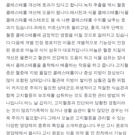
콜레스테롤 개선에 효과가 있다고 합니다.녹차 추출물 역시 혈중
콜레스테롤 개선에 도움이 됩니다.레시틴과 식물 콜레스테롤/식물
콜레스테롤 에스테르도 몸 속 나쁜 콜레스테롤 수치를 낮추는 효
과가 있습니다.외에도 키토산/키토 올리고당, 홍국, 대두 단백도
혈중 콜레스테롤에 긍정적인 영향을 미칠 것으로 알려지고 있습니
다.다음에 개별 인정 원료지만 이들은 개별적으로 기능성이 인정
된 원료로 마늘과 식이 섬유가 대표적입니다.마늘은 혈중 지질의
개선은 물론이고 혈관의 건강에도 도움이 되고 식물 섬유는 장내
에서 콜레스테롤을 흡착해서 배출하는 작용을 하고 줍니다.고지혈
증은 혈중에 지방 물질인 콜레스테롤이나 중성 지방이 정상보다
많이 포함된 상태입니다.혈관에 지방이 쌓이면 심혈관 질환 위험
이 커지므로 주의가 필요한 상태군요.위생적이고 적절한 식습관과
함께 고지혈증의 보조제를 섭취하는 것도 중요한 관리 방법의 하
나입니다.어느 날 갑자기, 고지혈증과 진단되어 당황한 경험이라
는 것이 많죠?가족력이 있거나 생활 습관이 좋지 않았던 경우는 더
욱 주의가 필요합니다.그래서 오늘은 고지혈증을 관리할 수 있는
다양한 영양제의 종류와 특징을 소개하겠습니다.우선 고시 원료의
영양제에서 봅시다.고시 원료는 식품 의약 품 안 전처에서 기능성