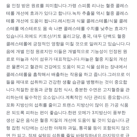
을 인정 받은 원료를 의미합니다.가령 스피룸 리나는 혈중 콜레스
테롤 개선에 효과가 있다고 합니다.녹차 추출물 역시 혈중 콜레스
테롤 개선에 도움이 됩니다.레시틴과 식물 콜레스테롤/식물 콜레
스테롤 에스테르도 몸 속 나쁜 콜레스테롤 수치를 낮추는 효과가
있습니다.외에도 키토산/키토 올리고당, 홍국, 대두 단백도 혈중
콜레스테롤에 긍정적인 영향을 미칠 것으로 알려지고 있습니다.다
음에 개별 인정 원료지만 이들은 개별적으로 기능성이 인정된 원
료로 마늘과 식이 섬유가 대표적입니다.마늘은 혈중 지질의 개선
은 물론이고 혈관의 건강에도 도움이 되고 식물 섬유는 장내에서
콜레스테롤을 흡착해서 배출하는 작용을 하고 줍니다.그러므로 이
들을 제대로 섭취하고 건강한 생활 습관을 병행하는 것이 중요합
니다.적절한 운동과 균형 잡힌 식사, 충분한 수면은 고지혈증을 관
리하는데 필수적인 요소입니다.계획적인 식단 관리도 중요합니다.
포화 지방산의 섭취를 줄이고 트랜스 지방산이 많이 든 가공 식품
은 되도록 피하는 편이 좋습니다.한편 오메가 3지방산이 풍부한
생선 같은 음식은 혈중 지질의 개선에 도움이 될 것이 있습니다.균
형 잡힌 식단에는 신선한 야채와 과일, 통곡물 등이 포함되지 않으
면 안 되고, 정제 설탕의 섭취를 줄일 바람직하네요.마지막으로 규