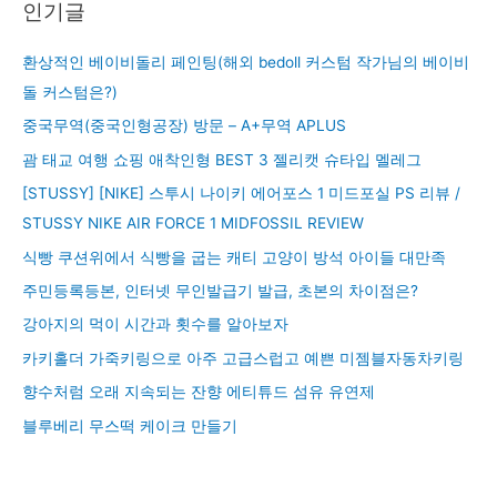
인기글
환상적인 베이비돌리 페인팅(해외 bedoll 커스텀 작가님의 베이비
돌 커스텀은?)
중국무역(중국인형공장) 방문 – A+무역 APLUS
괌 태교 여행 쇼핑 애착인형 BEST 3 젤리캣 슈타입 멜레그
[STUSSY] [NIKE] 스투시 나이키 에어포스 1 미드포실 PS 리뷰 /
STUSSY NIKE AIR FORCE 1 MIDFOSSIL REVIEW
식빵 쿠션위에서 식빵을 굽는 캐티 고양이 방석 아이들 대만족
주민등록등본, 인터넷 무인발급기 발급, 초본의 차이점은?
강아지의 먹이 시간과 횟수를 알아보자
카키홀더 가죽키링으로 아주 고급스럽고 예쁜 미젬블자동차키링
향수처럼 오래 지속되는 잔향 에티튜드 섬유 유연제
블루베리 무스떡 케이크 만들기