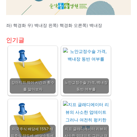
좌) 핵경화 우) 백내장 왼쪽) 핵경화 오른쪽) 백내장
인기글
강아지의 먹이 시간과 횟수
노안교정수술 가격, 백내장
를 알아보자
동반 여부를
미국주식 배당세 15%? 해
지프 글래디에이터 리뷰의
외주식 양도세, 배당소득세,
사소한 업데이트 그러나 여