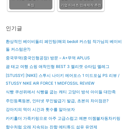
특징
기업 티셔츠 인쇄제작 추천
인기글
환상적인 베이비돌리 페인팅(해외 bedoll 커스텀 작가님의 베이비
돌 커스텀은?)
중국무역(중국인형공장) 방문 – A+무역 APLUS
괌 태교 여행 쇼핑 애착인형 BEST 3 젤리캣 슈타입 멜레그
[STUSSY] [NIKE] 스투시 나이키 에어포스 1 미드포실 PS 리뷰 /
STUSSY NIKE AIR FORCE 1 MIDFOSSIL REVIEW
식빵 쿠션위에서 식빵을 굽는 캐티 고양이 방석 아이들 대만족
주민등록등본, 인터넷 무인발급기 발급, 초본의 차이점은?
강아지의 먹이 시간과 횟수를 알아보자
카키홀더 가죽키링으로 아주 고급스럽고 예쁜 미젬블자동차키링
향수처럼 오래 지속되는 잔향 에티튜드 섬유 유연제