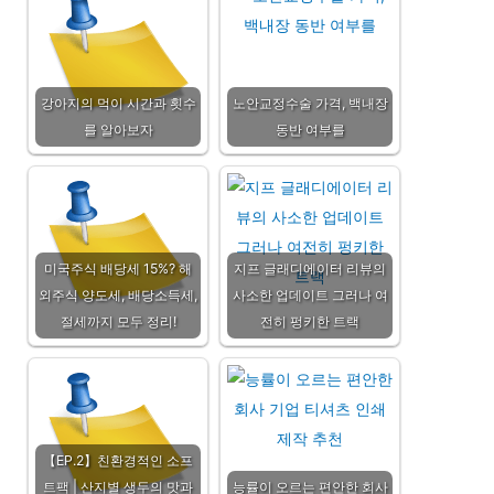
강아지의 먹이 시간과 횟수
노안교정수술 가격, 백내장
를 알아보자
동반 여부를
미국주식 배당세 15%? 해
지프 글래디에이터 리뷰의
외주식 양도세, 배당소득세,
사소한 업데이트 그러나 여
절세까지 모두 정리!
전히 펑키한 트랙
【EP.2】친환경적인 소프
트팩 | 산지별 생두의 맛과
능률이 오르는 편안한 회사