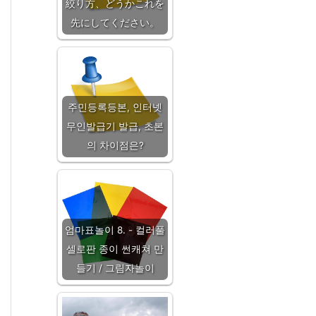
絞り方、どうかこれを
先にしてください。
주민등록등본, 인터넷
무인발급기 발급, 초본
의 차이점은?
엄마표놀이 8. - 컬러풀
셀로판 종이 썬캐쳐 만
들기 / 그림자놀이