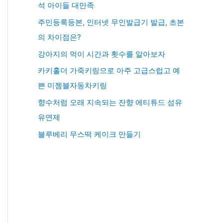
석 아이들 대만족
주민등록등본, 인터넷 무인발급기 발급, 초본
의 차이점은?
강아지의 먹이 시간과 횟수를 알아보자
카키홀더 가죽키링으로 아주 고급스럽고 예
쁜 미젬블자동차키링
향수처럼 오래 지속되는 잔향 에티튜드 섬유
유연제
블루베리 무스떡 케이크 만들기