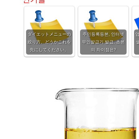
ダイエットメニューの
주민등록등본, 인터넷
엄
絞り方、どうかこれを
무인발급기 발급, 초본
先にしてください。
의 차이점은?