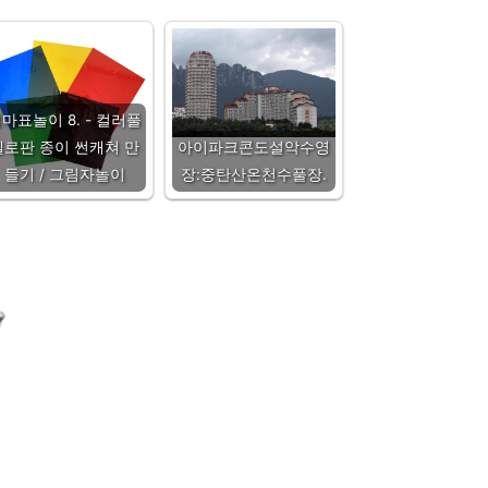
마표놀이 8. - 컬러풀
셀로판 종이 썬캐쳐 만
아이파크콘도설악수영
들기 / 그림자놀이
장:중탄산온천수풀장.