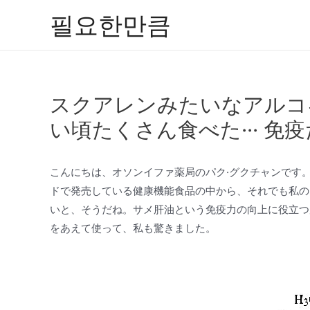
콘
필요한만큼
텐
츠
로
건
スクアレンみたいなアルコ
너
뛰
い頃たくさん食べた··· 免
기
こんにちは、オソンイファ薬局のパク·グクチャンです
ドで発売している健康機能食品の中から、それでも私の
いと、そうだね。サメ肝油という免疫力の向上に役立つ
をあえて使って、私も驚きました。