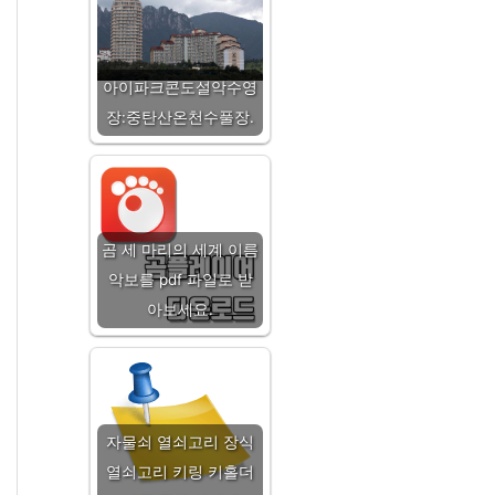
아이파크콘도설악수영
장:중탄산온천수풀장.
곰 세 마리의 세계 이름
악보를 pdf 파일로 받
아보세요.
자물쇠 열쇠고리 장식
열쇠고리 키링 키홀더