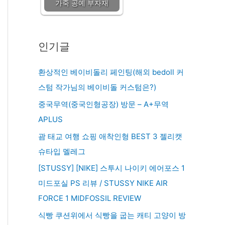
가죽 공예 부자재
인기글
환상적인 베이비돌리 페인팅(해외 bedoll 커
스텀 작가님의 베이비돌 커스텀은?)
중국무역(중국인형공장) 방문 – A+무역
APLUS
괌 태교 여행 쇼핑 애착인형 BEST 3 젤리캣
슈타입 멜레그
[STUSSY] [NIKE] 스투시 나이키 에어포스 1
미드포실 PS 리뷰 / STUSSY NIKE AIR
FORCE 1 MIDFOSSIL REVIEW
식빵 쿠션위에서 식빵을 굽는 캐티 고양이 방